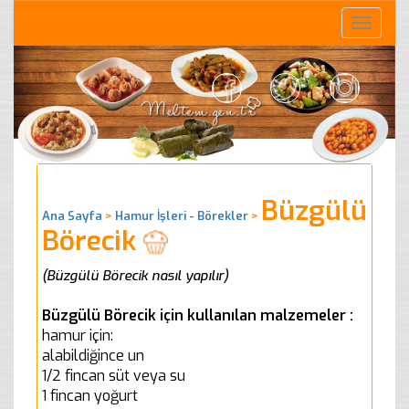
Toggle
naviga
Büzgülü
Ana Sayfa
>
Hamur İşleri - Börekler
>
Börecik
(Büzgülü Börecik nasıl yapılır)
Büzgülü Börecik için kullanılan malzemeler :
hamur için:
alabildiğince un
1/2 fincan süt veya su
1 fincan yoğurt