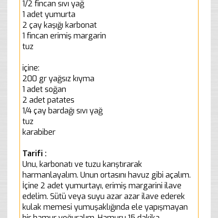
1/2 fincan sıvı yağ
1 adet yumurta
2 çay kaşığı karbonat
1 fincan erimiş margarin
tuz
içine:
200 gr yağsız kıyma
1 adet soğan
2 adet patates
1/4 çay bardağı sıvı yağ
tuz
karabiber
Tarifi :
Unu, karbonatı ve tuzu karıştırarak
harmanlayalım. Unun ortasını havuz gibi açalım.
İçine 2 adet yumurtayı, erimiş margarini ilave
edelim. Sütü veya suyu azar azar ilave ederek
kulak memesi yumuşaklığında ele yapışmayan
bir hamur yoğuralım. Hamuru 15 dakika