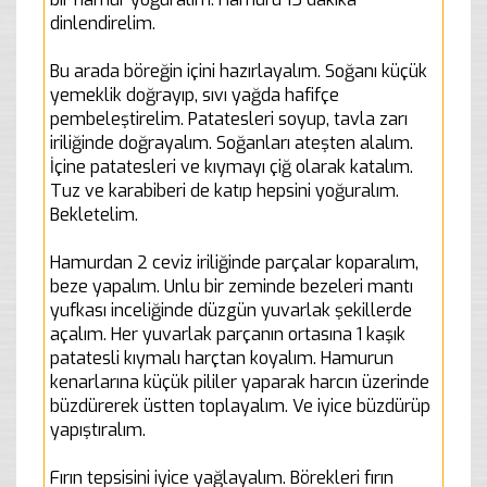
dinlendirelim.
Bu arada böreğin içini hazırlayalım. Soğanı küçük
yemeklik doğrayıp, sıvı yağda hafifçe
pembeleştirelim. Patatesleri soyup, tavla zarı
iriliğinde doğrayalım. Soğanları ateşten alalım.
İçine patatesleri ve kıymayı çiğ olarak katalım.
Tuz ve karabiberi de katıp hepsini yoğuralım.
Bekletelim.
Hamurdan 2 ceviz iriliğinde parçalar koparalım,
beze yapalım. Unlu bir zeminde bezeleri mantı
yufkası inceliğinde düzgün yuvarlak şekillerde
açalım. Her yuvarlak parçanın ortasına 1 kaşık
patatesli kıymalı harçtan koyalım. Hamurun
kenarlarına küçük pililer yaparak harcın üzerinde
büzdürerek üstten toplayalım. Ve iyice büzdürüp
yapıştıralım.
Fırın tepsisini iyice yağlayalım. Börekleri fırın