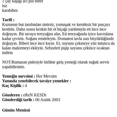
1 çay kaşığı acı pul biber
tuz
karabiber.
Tarifi :
Kuzunun but tarafından sinirsiz, yumuşak ve kemiksiz bir parçayı
kestirin. Daha sonra keskin bir et biçağı yardımıyla eti ince ince
doğrayın. Bir tavaya tereyağını alın, Eti tereyağında iyice kavrulana
kadar çevirin. Soğanı rendeleyin. Domatesi tavla zarı büyüklüğünde
doğrayın. Biberi ince ince kıyın. Et, suyunu çekmeye yüz tutunca da
kalan malzemeyi ekleyin. Sebzeleri pişip suyunu çekince ocaktan
indirin
NOT:Ramazan pidesiyle birlikte giriş yemeği olarak suğuk servis
yapabilirsiniz.
Yemeğin mevsimi :
Her Mevsim
Yanında yenebilecek tavsiye yemekler :
Kaç Kişilik :
4
Gönderen :
eReN KESDi
Gönderdiği tarih :
06 Aralık 2003
Günün Menüsü