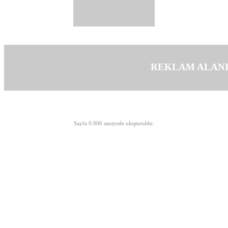
REKLAM ALAN
©opyright 2003-2026 MeLTeM.GeN.Tr
Sayfa 0.006 saniyede oluşturuldu.