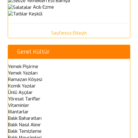
Etli Bamya
Acılı Ezme
Keşkül
Sayfanıza Ekleyin
Genel Kültür
Yemek Pişirme
Yemek Yazıları
Ramazan Köşesi
Komik Yazılar
Ünlü Aşçılar
Yöresel Tarifler
Vitaminler
Mantarlar
Balık Baharatları
Balık Nasıl Alınır
Balık Temizleme
Balık Mevsimleri