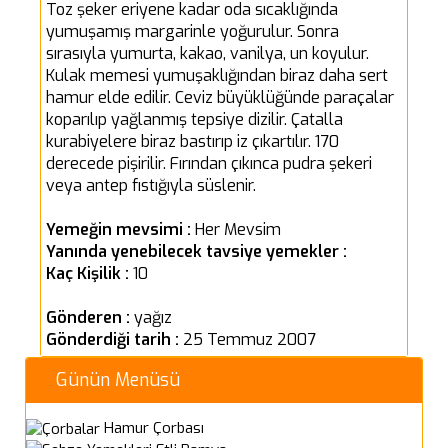
Toz şeker eriyene kadar oda sıcaklığında
yumuşamış margarinle yoğurulur. Sonra
sırasıyla yumurta, kakao, vanilya, un koyulur.
Kulak memesi yumuşaklığından biraz daha sert
hamur elde edilir. Ceviz büyüklüğünde paraçalar
koparılıp yağlanmış tepsiye dizilir. Çatalla
kurabiyelere biraz bastırıp iz çıkartılır. 170
derecede pişirilir. Fırından çıkınca pudra şekeri
veya antep fıstığıyla süslenir.
Yemeğin mevsimi :
Her Mevsim
Yanında yenebilecek tavsiye yemekler :
Kaç Kişilik :
10
Gönderen :
yağız
Gönderdiği tarih :
25 Temmuz 2007
Günün Menüsü
Hamur Çorbası