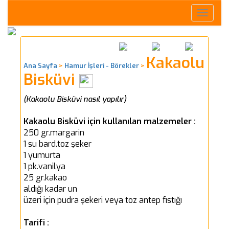
Toggle
naviga
Kakaolu
Ana Sayfa
>
Hamur İşleri - Börekler
>
Bisküvi
(Kakaolu Bisküvi nasıl yapılır)
Kakaolu Bisküvi için kullanılan malzemeler :
250 gr.margarin
1 su bard.toz şeker
1 yumurta
1 pk.vanilya
25 gr.kakao
aldığı kadar un
üzeri için pudra şekeri veya toz antep fıstığı
Tarifi :