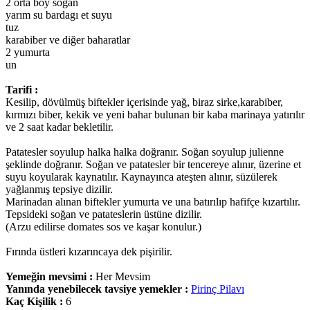
2 orta boy soğan
yarım su bardagı et suyu
tuz
karabiber ve diğer baharatlar
2 yumurta
un
Tarifi :
Kesilip, dövülmüş biftekler içerisinde yağ, biraz sirke,karabiber,
kırmızı biber, kekik ve yeni bahar bulunan bir kaba marinaya yatırılır
ve 2 saat kadar bekletilir.
Patatesler soyulup halka halka doğranır. Soğan soyulup julienne
şeklinde doğranır. Soğan ve patatesler bir tencereye alınır, üzerine et
suyu koyularak kaynatılır. Kaynayınca ateşten alınır, süzülerek
yağlanmış tepsiye dizilir.
Marinadan alınan biftekler yumurta ve una batırılıp hafifçe kızartılır.
Tepsideki soğan ve patateslerin üstüne dizilir.
(Arzu edilirse domates sos ve kaşar konulur.)
Fırında üstleri kızarıncaya dek pişirilir.
Yemeğin mevsimi :
Her Mevsim
Yanında yenebilecek tavsiye yemekler :
Pirinç Pilavı
Kaç Kişilik :
6