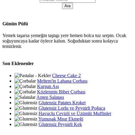
Günün Püfü
Yemek taşarsa yemeğin taştıgı yere hemen bolca tuz serpin. Ocak
soğuyuncaya kadar öylece kalsın. Soğuduktan sonra kolayca
temizlenir.
Son Eklenenler
Cheese Cake 2
Meltem'in Lahana Çorbası
Kurşun Aşı
Közlenmiş Biber Çorbası
Antep Salatası
Glutensiz Patates Kroket
Glutensiz Lorlu ve Peynirli Poğaça
Havuçlu Cevizli ve Üzümlü Muffinler
Yumuşak Mısır Ekmeği
Glutensiz Peynirli Kek