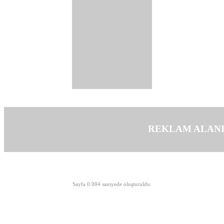
REKLAM ALAN
©opyright 2003-2026 MeLTeM.GeN.Tr
Sayfa 0.004 saniyede oluşturuldu.