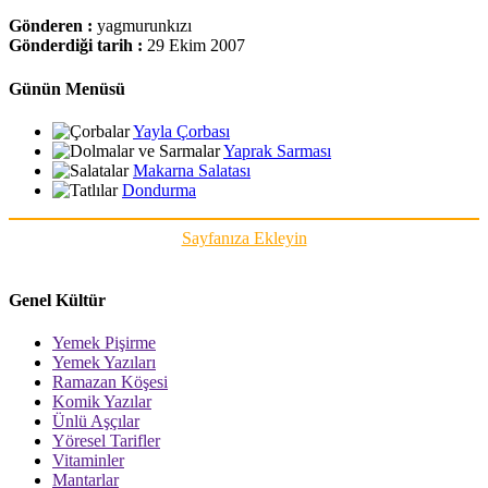
Gönderen :
yagmurunkızı
Gönderdiği tarih :
29 Ekim 2007
Günün Menüsü
Yayla Çorbası
Yaprak Sarması
Makarna Salatası
Dondurma
Sayfanıza Ekleyin
Genel Kültür
Yemek Pişirme
Yemek Yazıları
Ramazan Köşesi
Komik Yazılar
Ünlü Aşçılar
Yöresel Tarifler
Vitaminler
Mantarlar