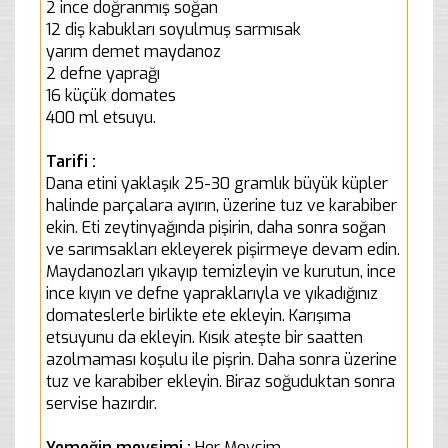
2 ince doğranmış soğan
12 diş kabukları soyulmuş sarmısak
yarım demet maydanoz
2 defne yaprağı
16 küçük domates
400 ml etsuyu.
Tarifi :
Dana etini yaklaşık 25-30 gramlık büyük küpler
halinde parçalara ayırın, üzerine tuz ve karabiber
ekin. Eti zeytinyağında pişirin, daha sonra soğan
ve sarımsakları ekleyerek pişirmeye devam edin.
Maydanozları yıkayıp temizleyin ve kurutun, ince
ince kıyın ve defne yapraklarıyla ve yıkadığınız
domateslerle birlikte ete ekleyin. Karışıma
etsuyunu da ekleyin. Kısık ateşte bir saatten
azolmaması koşulu ile pişrin. Daha sonra üzerine
tuz ve karabiber ekleyin. Biraz soğuduktan sonra
servise hazırdır.
Yemeğin mevsimi :
Her Mevsim