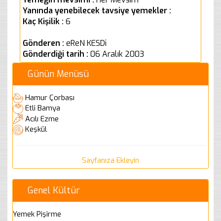
Yanında yenebilecek tavsiye yemekler :
Kaç Kişilik :
6
Gönderen :
eReN KESDi
Gönderdiği tarih :
06 Aralık 2003
Günün Menüsü
Hamur Çorbası
Etli Bamya
Acılı Ezme
Keşkül
Sayfanıza Ekleyin
Genel Kültür
Yemek Pişirme