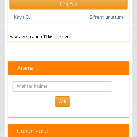
Kayıt Ol
Şifremi unuttum
Sayfayı şu anda
11
kişi geziyor
Arama
Günün Püfü