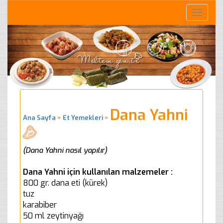
Toggle
naviga
Dana Yahni
Ana Sayfa
>
Et Yemekleri
>
(Dana Yahni nasıl yapılır)
Dana Yahni için kullanılan malzemeler :
800 gr. dana eti (kürek)
tuz
karabiber
50 ml zeytinyağı