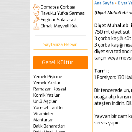
Ana Sayfa
>
Diyet Y
Domates Çorbası
(Diyet Muhallebi na
Tavuklu Yufka Sarması
Enginar Salatası 2
Diyet Muhallebi 
Elmalı-Meyveli Kek
750 ml diyet süt
3 çorba kaşığı süt
Sayfanıza Ekleyin
3 çorba kaşığı niş
diyet sıvı tatlandır
tarçın veya mevs
Genel Kültür
Tarifi :
Yemek Pişirme
1 Porsiyon: 130 Kal
Yemek Yazıları
Ramazan Köşesi
Bir tencerede un,
Komik Yazılar
ocağa alıp karışım
Ünlü Aşçılar
ateşten indirin. Di
Yöresel Tarifler
Vitaminler
Yayvan bir cam k
Mantarlar
servis yapın.
Balık Baharatları