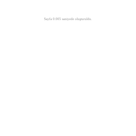
©opyright 2003-2026 MeLTeM.GeN.Tr
Sayfa 0.005 saniyede oluşturuldu.