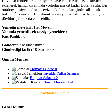
Havuçlar rendelenir pudra şekeri ilave edelir. Kırılmış bisküviler
eklenerek hamur kıvamında yoğrulur misket kadar toplar yapılır. Bir
ortaboy tepsiye hindistan cevizi dökülür toplar içinde sallanarak
bulanır. Üzerine kürdan takarak servis yapılır. İstenirse hamur içine
dövülmüş fındık da eklenebilir.
Yemeğin mevsimi :
Her Mevsim
Yanında yenebilecek tavsiye yemekler :
Kaç Kişilik :
6
Gönderen :
neslihansümer
Gönderdiği tarih :
19 Mart 2008
Günün Menüsü
Domates Çorbası
Tavuklu Yufka Sarması
Enginar Salatası 2
Elmalı-Meyveli Kek
Sayfanıza Ekleyin
Genel Kültür