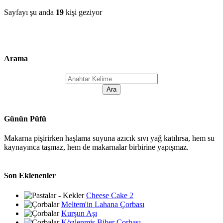
Sayfayı şu anda
19
kişi geziyor
Arama
Günün Püfü
Makarna pişirirken haşlama suyuna azıcık sıvı yağ katılırsa, hem su
kaynayınca taşmaz, hem de makarnalar birbirine yapışmaz.
Son Eklenenler
Cheese Cake 2
Meltem'in Lahana Çorbası
Kurşun Aşı
Közlenmiş Biber Çorbası