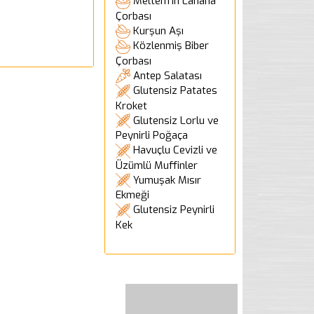
Meltem'in Lahana
Çorbası
Kurşun Aşı
Közlenmiş Biber
Çorbası
Antep Salatası
Glutensiz Patates
Kroket
Glutensiz Lorlu ve
Peynirli Poğaça
Havuçlu Cevizli ve
Üzümlü Muffinler
Yumuşak Mısır
Ekmeği
Glutensiz Peynirli
Kek