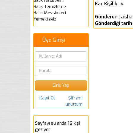
Balık Nasıl Alınır
Kaç Kişilik :
4
Balık Temizleme
Balık Mevsimleri
Gönderen :
aisha
Yemekteyiz
Gönderdiği tarih
Üye Girişi
Kayıt Ol
Şifremi
unuttum
Sayfayı şu anda
16
kişi
geziyor