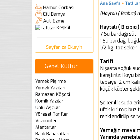
Ana Sayfa
>
Tatlıla
Hamur Çorbası
(Haytalı ( Bıcıbıcı) n
Etli Bamya
Acılı Ezme
Haytalı ( Bıcıbıcı
Keşkül
7 Su bardağı süt
1 Su bardağı buğd
Sayfanıza Ekleyin
1/2 kg. toz şeker
Tarifi :
Genel Kültür
Nişasta soğuk suda
karıştırılır. Koyu 
Yemek Pişirme
tepsiye, 2 cm kalı
Yemek Yazıları
küçük küpler şekli
Ramazan Köşesi
Komik Yazılar
Şeker ılık suda er
Ünlü Aşçılar
ufak kırılmış buz t
Yöresel Tarifler
renklendirilip servi
Vitaminler
Mantarlar
Yemeğin mevsim
Balık Baharatları
Yanında yenebil