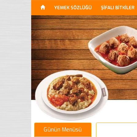
YEMEK SÖZLÜĞÜ
ŞİFALI BİTKİLER
Günün Menüsü