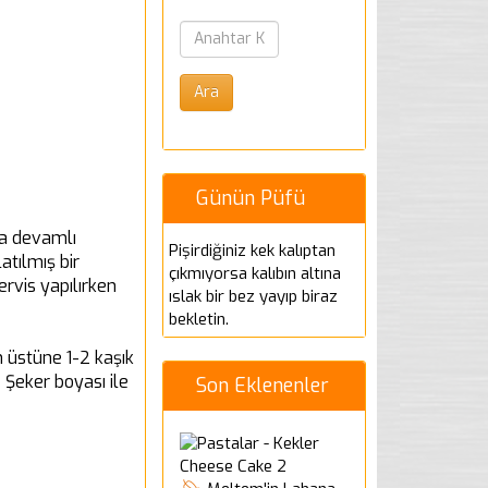
Günün Püfü
kla devamlı
Pişirdiğiniz kek kalıptan
atılmış bir
çıkmıyorsa kalıbın altına
rvis yapılırken
ıslak bir bez yayıp biraz
bekletin.
n üstüne 1-2 kaşık
z Şeker boyası ile
Son Eklenenler
Cheese Cake 2