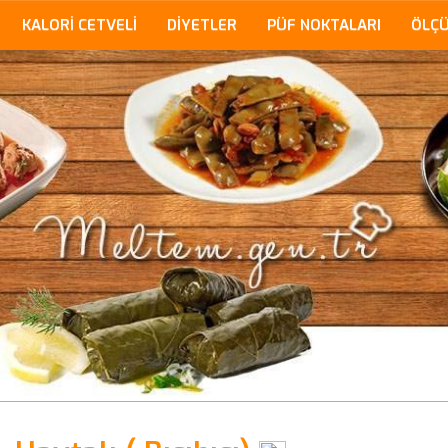
KALORİ CETVELİ
DİYETLER
PÜF NOKTALARI
ÖLÇ