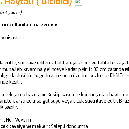
Haytalı ( Bıcıbıcı)
r
>
asıl yapılır)
) için kullanılan malzemeler :
ay nişastası
 eritilir, süt ilave edilerek hafif ateşe konur ve tahta bir kaşı
bir muhallebi kıvamına gelinceye kadar pişirilir. 30 cm çapında ısl
nlığında dökülür. Soğuduktan sonra üzerine buzlu su dökülür. Se
nde kesilir.
itilerek şurup hazırlanır. Kesilip kaselere konmuş olan haytalını
aneleri, arzu edilirse gül suyu veya çiçek suyu ilave edilir. Bira
s yapılır.
i :
Her Mevsim
ecek tavsiye yemekler :
Salepli dondurma