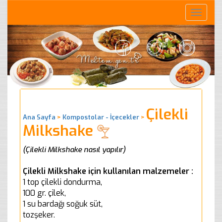
Toggle
naviga
Çilekli
Ana Sayfa
>
Kompostolar - İçecekler
>
Milkshake
(Çilekli Milkshake nasıl yapılır)
Çilekli Milkshake için kullanılan malzemeler :
1 top çilekli dondurma,
100 gr. çilek,
1 su bardağı soğuk süt,
tozşeker.