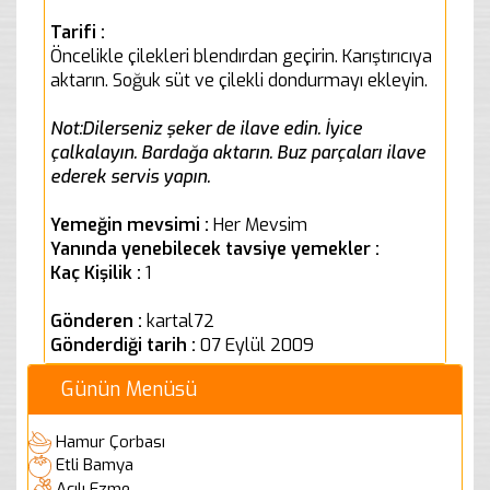
Tarifi :
Öncelikle çilekleri blendırdan geçirin. Karıştırıcıya
aktarın. Soğuk süt ve çilekli dondurmayı ekleyin.
Not:Dilerseniz şeker de ilave edin. İyice
çalkalayın. Bardağa aktarın. Buz parçaları ilave
ederek servis yapın.
Yemeğin mevsimi :
Her Mevsim
Yanında yenebilecek tavsiye yemekler :
Kaç Kişilik :
1
Gönderen :
kartal72
Gönderdiği tarih :
07 Eylül 2009
Günün Menüsü
Hamur Çorbası
Etli Bamya
Acılı Ezme