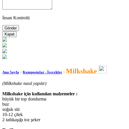
İnsan Kontrolü
Kapat
Milkshake
Ana Sayfa
>
Kompostolar - İçecekler
>
(Milkshake nasıl yapılır)
Milkshake için kullanılan malzemeler :
büyük bir top dondurma
buz
soğuk süt
10-12 çilek
2 tatlıkaşığı toz şeker