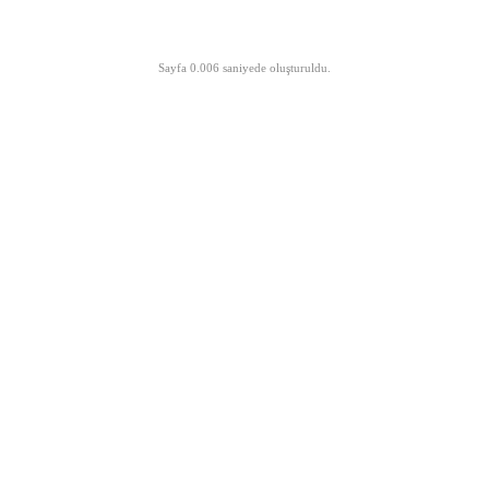
©opyright 2003-2026 MeLTeM.GeN.Tr
Sayfa 0.006 saniyede oluşturuldu.