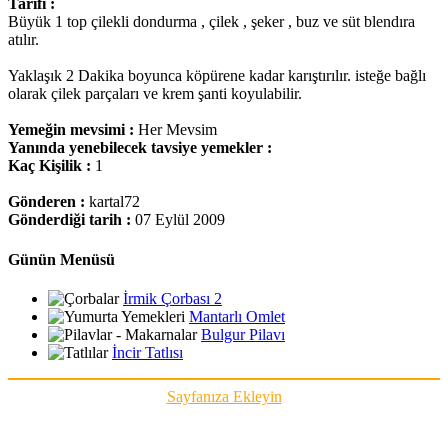
Tarifi :
Büyük 1 top çilekli dondurma , çilek , şeker , buz ve süt blendıra
atılır.
Yaklaşık 2 Dakika boyunca köpürene kadar karıştırılır. isteğe bağlı
olarak çilek parçaları ve krem şanti koyulabilir.
Yemeğin mevsimi :
Her Mevsim
Yanında yenebilecek tavsiye yemekler :
Kaç Kişilik :
1
Gönderen :
kartal72
Gönderdiği tarih :
07 Eylül 2009
Günün Menüsü
İrmik Çorbası 2
Mantarlı Omlet
Bulgur Pilavı
İncir Tatlısı
Sayfanıza Ekleyin