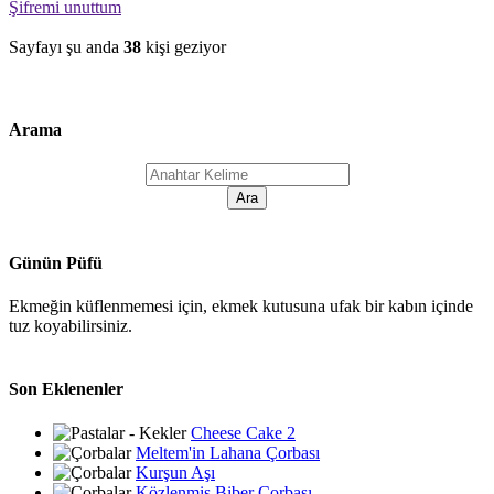
Şifremi unuttum
Sayfayı şu anda
38
kişi geziyor
Arama
Günün Püfü
Ekmeğin küflenmemesi için, ekmek kutusuna ufak bir kabın içinde
tuz koyabilirsiniz.
Son Eklenenler
Cheese Cake 2
Meltem'in Lahana Çorbası
Kurşun Aşı
Közlenmiş Biber Çorbası