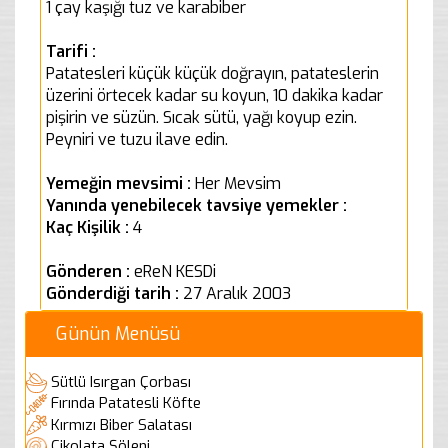
1 çay kaşığı tuz ve karabiber
Tarifi :
Patatesleri küçük küçük doğrayın, patateslerin
üzerini örtecek kadar su koyun, 10 dakika kadar
pişirin ve süzün. Sıcak sütü, yağı koyup ezin.
Peyniri ve tuzu ilave edin.
Yemeğin mevsimi :
Her Mevsim
Yanında yenebilecek tavsiye yemekler :
Kaç Kişilik :
4
Gönderen :
eReN KESDi
Gönderdiği tarih :
27 Aralık 2003
Günün Menüsü
Sütlü Isırgan Çorbası
Fırında Patatesli Köfte
Kırmızı Biber Salatası
Çikolata Şöleni