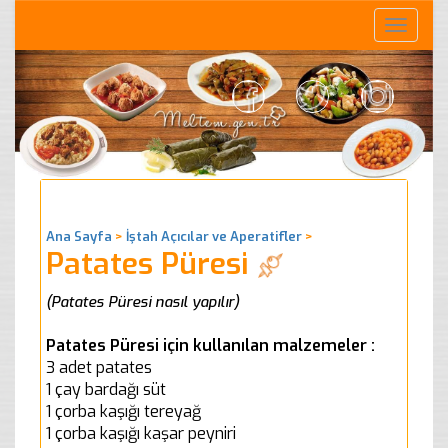
Toggle
naviga
Ana Sayfa
>
İştah Açıcılar ve Aperatifler
>
Patates Püresi
(Patates Püresi nasıl yapılır)
Patates Püresi için kullanılan malzemeler :
3 adet patates
1 çay bardağı süt
1 çorba kaşığı tereyağ
1 çorba kaşığı kaşar peyniri