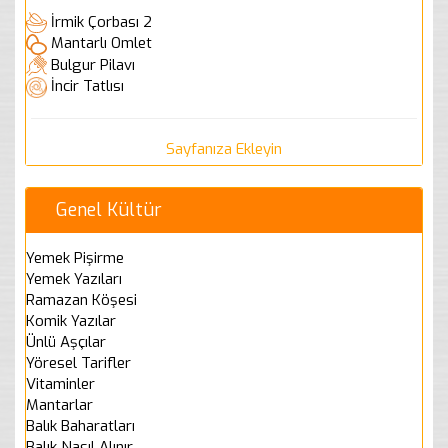
İrmik Çorbası 2
Mantarlı Omlet
Bulgur Pilavı
İncir Tatlısı
Sayfanıza Ekleyin
Genel Kültür
Yemek Pişirme
Yemek Yazıları
Ramazan Köşesi
Komik Yazılar
Ünlü Aşçılar
Yöresel Tarifler
Vitaminler
Mantarlar
Balık Baharatları
Balık Nasıl Alınır