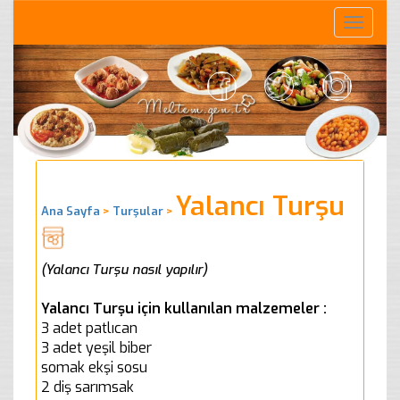
Toggle
naviga
Yalancı Turşu
Ana Sayfa
>
Turşular
>
(Yalancı Turşu nasıl yapılır)
Yalancı Turşu için kullanılan malzemeler :
3 adet patlıcan
3 adet yeşil biber
somak ekşi sosu
2 diş sarımsak