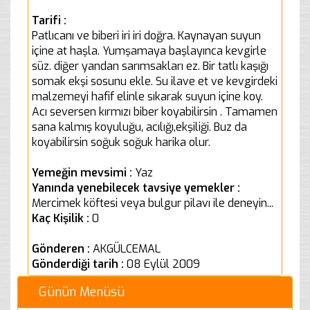
Tarifi :
Patlıcanı ve biberi iri iri doğra. Kaynayan suyun
içine at haşla. Yumşamaya başlayınca kevgirle
süz. diğer yandan sarımsakları ez. Bir tatlı kaşığı
somak ekşi sosunu ekle. Su ilave et ve kevgirdeki
malzemeyi hafif elinle sıkarak suyun içine koy.
Acı seversen kırmızı biber koyabilirsin . Tamamen
sana kalmış koyuluğu, acılığı,ekşiliği. Buz da
koyabilirsin soğuk soğuk harika olur.
Yemeğin mevsimi :
Yaz
Yanında yenebilecek tavsiye yemekler :
Mercimek köftesi veya bulgur pilavı ile deneyin...
Kaç Kişilik :
0
Gönderen :
AKGÜLCEMAL
Gönderdiği tarih :
08 Eylül 2009
Günün Menüsü