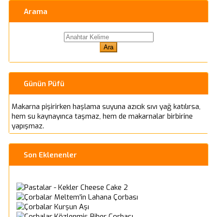
Arama
Günün Püfü
Makarna pişirirken haşlama suyuna azıcık sıvı yağ katılırsa,
hem su kaynayınca taşmaz, hem de makarnalar birbirine
yapışmaz.
Son Eklenenler
Cheese Cake 2
Meltem'in Lahana Çorbası
Kurşun Aşı
Közlenmiş Biber Çorbası