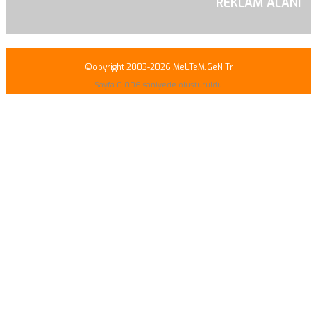
REKLAM ALANI
©opyright 2003-2026 MeLTeM.GeN.Tr
Sayfa 0.006 saniyede oluşturuldu.