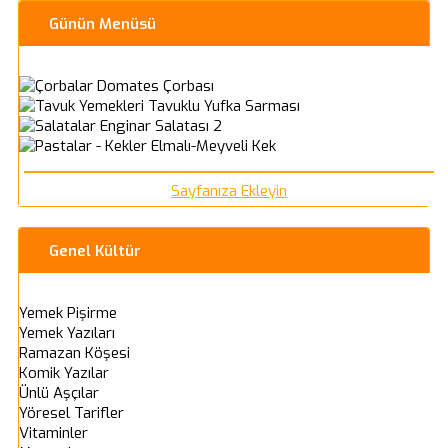
Günün Menüsü
Domates Çorbası
Tavuklu Yufka Sarması
Enginar Salatası 2
Elmalı-Meyveli Kek
Sayfanıza Ekleyin
Genel Kültür
Yemek Pişirme
Yemek Yazıları
Ramazan Köşesi
Komik Yazılar
Ünlü Aşçılar
Yöresel Tarifler
Vitaminler