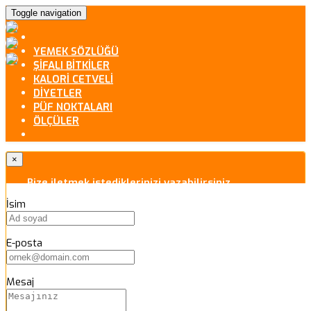
Toggle navigation
YEMEK SÖZLÜĞÜ
ŞİFALI BİTKİLER
KALORİ CETVELİ
DİYETLER
PÜF NOKTALARI
ÖLÇÜLER
×
Bize iletmek istediklerinizi yazabilirsiniz.
İsim
E-posta
Mesaj