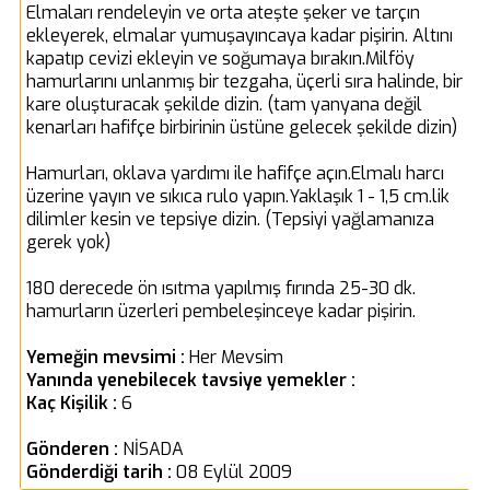
Elmaları rendeleyin ve orta ateşte şeker ve tarçın
ekleyerek, elmalar yumuşayıncaya kadar pişirin. Altını
kapatıp cevizi ekleyin ve soğumaya bırakın.Milföy
hamurlarını unlanmış bir tezgaha, üçerli sıra halinde, bir
kare oluşturacak şekilde dizin. (tam yanyana değil
kenarları hafifçe birbirinin üstüne gelecek şekilde dizin)
Hamurları, oklava yardımı ile hafifçe açın.Elmalı harcı
üzerine yayın ve sıkıca rulo yapın.Yaklaşık 1 - 1,5 cm.lik
dilimler kesin ve tepsiye dizin. (Tepsiyi yağlamanıza
gerek yok)
180 derecede ön ısıtma yapılmış fırında 25-30 dk.
hamurların üzerleri pembeleşinceye kadar pişirin.
Yemeğin mevsimi :
Her Mevsim
Yanında yenebilecek tavsiye yemekler :
Kaç Kişilik :
6
Gönderen :
NİSADA
Gönderdiği tarih :
08 Eylül 2009