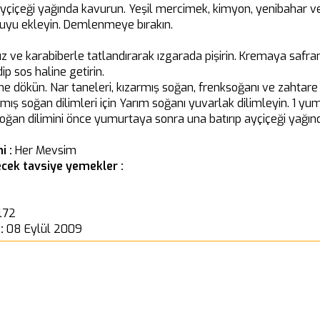
 ayçiçeği yağında kavurun. Yeşil mercimek, kimyon, yenibahar ve
suyu ekleyin. Demlenmeye bırakın.
uz ve karabiberle tatlandırarak ızgarada pişirin. Kremaya safran
ip sos haline getirin.
ine dökün. Nar taneleri, kızarmış soğan, frenksoğanı ve zahtare
rmış soğan dilimleri için Yarım soğanı yuvarlak dilimleyin. 1 yum
 soğan dilimini önce yumurtaya sonra una batırıp ayçiçeği yağınd
i :
Her Mevsim
cek tavsiye yemekler :
l72
 :
08 Eylül 2009