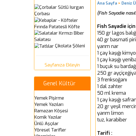
Ana Sayfa
>
Deniz Ü
Sütlü Isırgan
(Fish Sayadie nasıl 
Çorbası
Fish Sayadie içi
Fırında Patatesli Köfte
150 gr lagos balığ
Kırmızı Biber
40 gr basmati piri
Salatası
Çikolata Şöleni
yarım nar
1 çay kaşığı kimy
1 çay kaşığı yenib
Sayfanıza Ekleyin
1 buçuk su bardağ
250 gr ayçiçeğiya
3 frenksoğanı
Genel Kültür
1 dal zahter
50 ml krema
Yemek Pişirme
1 çay kaşığı safra
Yemek Yazıları
20 gr yeşil merc
Ramazan Köşesi
yarım limon
Komik Yazılar
tuz, karabiber
Ünlü Aşçılar
Yöresel Tarifler
Tarifi :