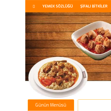
YEMEK SÖZLÜĞÜ
ŞİFALI BİTKİLER
Günün Menüsü