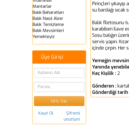
Vitaminler
Pirinçleri yıkayıp
Mantarlar
su bardağı sıcak 
Balık Baharatları
Balık Nasıl Alınır
Balık filetosunu t
Balık Temizleme
karabiberi ilave ed
Balık Mevsimleri
Sosu balığın üzer
Yemekteyiz
servis yapın. Kıza
içinde çırpın. Her
Üye Girişi
Yemeğin mevsim
Yanında yenebile
Kaç Kişilik :
2
Gönderen :
karta
Gönderdiği tarih
Kayıt Ol
Şifremi
unuttum