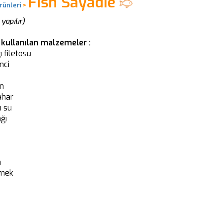
Fish Sayadie
rünleri
>
yapılır)
n kullanılan malzemeler :
ı filetosu
nci
on
ahar
ı su
ğı
n
imek