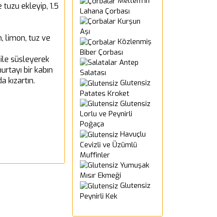
Meltem'in
 tuzu ekleyip, 1.5
Lahana Çorbası
Kurşun
Aşı
, limon, tuz ve
Közlenmiş
Biber Çorbası
 ile süsleyerek
Antep
urtayı bir kabın
Salatası
a kızartın.
Glutensiz
Patates Kroket
Glutensiz
Lorlu ve Peynirli
Poğaça
Havuçlu
Cevizli ve Üzümlü
Muffinler
Yumuşak
Mısır Ekmeği
Glutensiz
Peynirli Kek