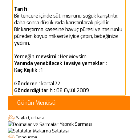
Tarifi :
Bir tencere içinde süt, mısırunu soğuk karıştırılır,
daha sonra düşük ısıda karıştırılarak pişirilir.
Bir karıştırma kasesine havuç püresi ve mısırunlu
püreden koyup mikserle iyice çırpın, bebeğinize
yedirin.
Yemeğin mevsimi :
Her Mevsim
Yanında yenebilecek tavsiye yemekler :
Kaç Kişilik :
1
Gönderen :
kartal72
Gönderdiği tarih :
08 Eylül 2009
Günün Menüsü
Yayla Çorbası
Yaprak Sarması
Makarna Salatası
Dondurma