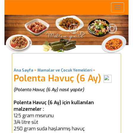
Toggle
naviga
Ana Sayfa
>
Mamalar ve Çocuk Yemekleri
>
Polenta Havuç (6 Ay)
(Polenta Havuç (6 Ay) nasıl yapılır)
Polenta Havuç (6 Ay) için kullanılan
malzemeler :
125 gram mısırunu
3/4 litre süt
250 gram suda haşlanmış havuç