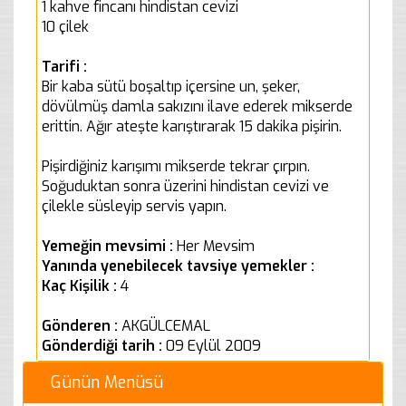
1 kahve fincanı hindistan cevizi
10 çilek
Tarifi :
Bir kaba sütü boşaltıp içersine un, şeker,
dövülmüş damla sakızını ilave ederek mikserde
erittin. Ağır ateşte karıştırarak 15 dakika pişirin.
Pişirdiğiniz karışımı mikserde tekrar çırpın.
Soğuduktan sonra üzerini hindistan cevizi ve
çilekle süsleyip servis yapın.
Yemeğin mevsimi :
Her Mevsim
Yanında yenebilecek tavsiye yemekler :
Kaç Kişilik :
4
Gönderen :
AKGÜLCEMAL
Gönderdiği tarih :
09 Eylül 2009
Günün Menüsü