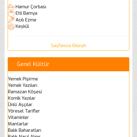
Hamur Çorbası
Etli Bamya
Acılı Ezme
Keşkül
Sayfanıza Ekleyin
Genel Kültür
Yemek Pişirme
Yemek Yazıları
Ramazan Köşesi
Komik Yazılar
Ünlü Aşçılar
Yöresel Tarifler
Vitaminler
Mantarlar
Balık Baharatları
Balık Nasıl Alınır