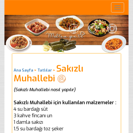
Toggle
naviga
Sakızlı
Ana Sayfa
>
Tatlılar
>
Muhallebi
(Sakızlı Muhallebi nasıl yapılır)
Sakızlı Muhallebi için kullanılan malzemeler :
4 su bardağı süt
3 kahve fincanı un
1 damla sakızı
1.5 su bardağı toz şeker