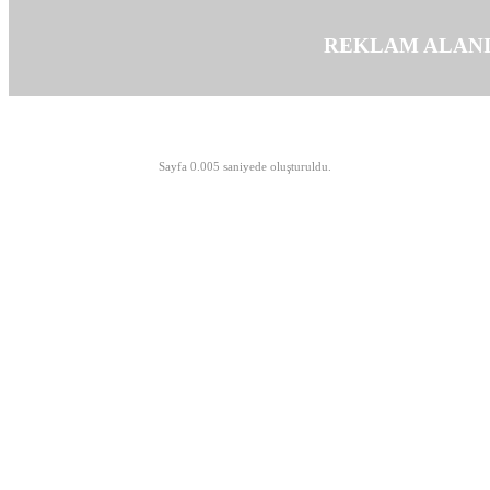
REKLAM ALAN
©opyright 2003-2026 MeLTeM.GeN.Tr
Sayfa 0.005 saniyede oluşturuldu.