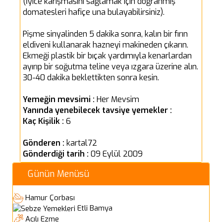
(İyice karışmasını sağlamak için doğranmış
domatesleri hafiçe una bulayabilirsiniz).
Pişme sinyalinden 5 dakika sonra, kalın bir fırın
eldiveni kullanarak hazneyi makineden çıkarın.
Ekmeği plastik bir bıçak yardımıyla kenarlardan
ayırıp bir soğutma teline veya ızgara üzerine alın.
30-40 dakika beklettikten sonra kesin.
Yemeğin mevsimi :
Her Mevsim
Yanında yenebilecek tavsiye yemekler :
Kaç Kişilik :
6
Gönderen :
kartal72
Gönderdiği tarih :
09 Eylül 2009
Günün Menüsü
Hamur Çorbası
Etli Bamya
Acılı Ezme