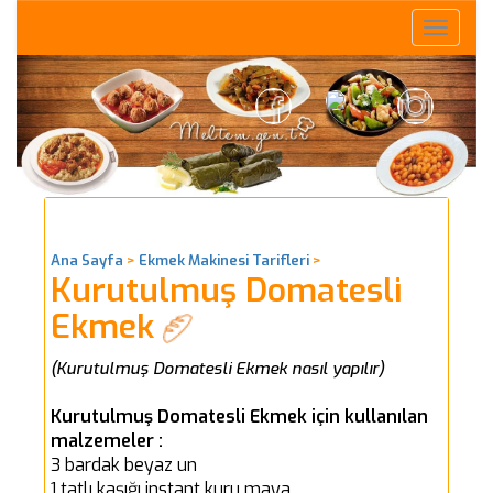
Toggle
naviga
Ana Sayfa
>
Ekmek Makinesi Tarifleri
>
Kurutulmuş Domatesli
Ekmek
(Kurutulmuş Domatesli Ekmek nasıl yapılır)
Kurutulmuş Domatesli Ekmek için kullanılan
malzemeler :
3 bardak beyaz un
1 tatlı kaşığı instant kuru maya