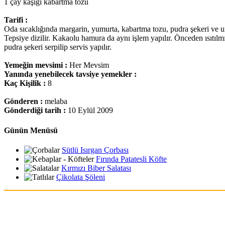
1 çay kaşığı kabartma tozu
Tarifi :
Oda sıcaklığında margarin, yumurta, kabartma tozu, pudra şekeri ve un ila
Tepsiye dizilir. Kakaolu hamura da aynı işlem yapılır. Önceden ısıtılmış
pudra şekeri serpilip servis yapılır.
Yemeğin mevsimi :
Her Mevsim
Yanında yenebilecek tavsiye yemekler :
Kaç Kişilik :
8
Gönderen :
melaba
Gönderdiği tarih :
10 Eylül 2009
Günün Menüsü
Sütlü Isırgan Çorbası
Fırında Patatesli Köfte
Kırmızı Biber Salatası
Çikolata Şöleni