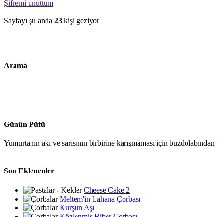
Şifremi unuttum
Sayfayı şu anda
23
kişi geziyor
Arama
Günün Püfü
Yumurtanın akı ve sarısının birbirine karışmaması için buzdolabından ç
Son Eklenenler
Cheese Cake 2
Meltem'in Lahana Çorbası
Kurşun Aşı
Közlenmiş Biber Çorbası