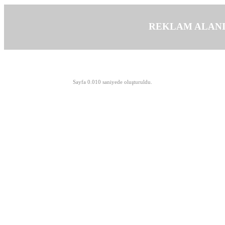
REKLAM ALAN
©opyright 2003-2026 MeLTeM.GeN.Tr
Sayfa 0.010 saniyede oluşturuldu.