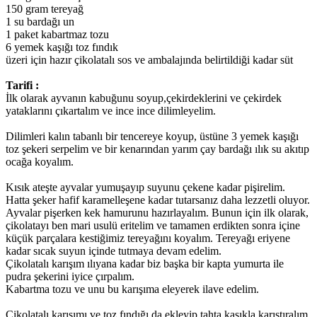
150 gram tereyağ
1 su bardağı un
1 paket kabartmaz tozu
6 yemek kaşığı toz fındık
üzeri için hazır çikolatalı sos ve ambalajında belirtildiği kadar süt
Tarifi :
İlk olarak ayvanın kabuğunu soyup,çekirdeklerini ve çekirdek
yataklarını çıkartalım ve ince ince dilimleyelim.
Dilimleri kalın tabanlı bir tencereye koyup, üstüne 3 yemek kaşığı
toz şekeri serpelim ve bir kenarından yarım çay bardağı ılık su akıtıp
ocağa koyalım.
Kısık ateşte ayvalar yumuşayıp suyunu çekene kadar pişirelim.
Hatta şeker hafif karamelleşene kadar tutarsanız daha lezzetli oluyor.
Ayvalar pişerken kek hamurunu hazırlayalım. Bunun için ilk olarak,
çikolatayı ben mari usulü eritelim ve tamamen erdikten sonra içine
küçük parçalara kestiğimiz tereyağını koyalım. Tereyağı eriyene
kadar sıcak suyun içinde tutmaya devam edelim.
Çikolatalı karışım ılıyana kadar biz başka bir kapta yumurta ile
pudra şekerini iyice çırpalım.
Kabartma tozu ve unu bu karışıma eleyerek ilave edelim.
Çikolatalı karışımı ve toz fındığı da ekleyip tahta kaşıkla karıştıralım.