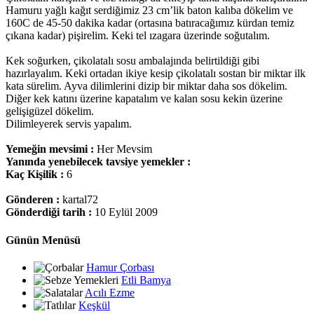
Hamuru yağlı kağıt serdiğimiz 23 cm’lik baton kalıba dökelim ve
160C de 45-50 dakika kadar (ortasına batıracağımız kürdan temiz
çıkana kadar) pişirelim. Keki tel ızagara üzerinde soğutalım.
Kek soğurken, çikolatalı sosu ambalajında belirtildiği gibi
hazırlayalım. Keki ortadan ikiye kesip çikolatalı sostan bir miktar ilk
kata sürelim. Ayva dilimlerini dizip bir miktar daha sos dökelim.
Diğer kek katını üzerine kapatalım ve kalan sosu kekin üzerine
gelişigüzel dökelim.
Dilimleyerek servis yapalım.
Yemeğin mevsimi :
Her Mevsim
Yanında yenebilecek tavsiye yemekler :
Kaç Kişilik :
6
Gönderen :
kartal72
Gönderdiği tarih :
10 Eylül 2009
Günün Menüsü
Hamur Çorbası
Etli Bamya
Acılı Ezme
Keşkül