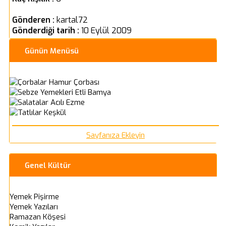
Gönderen :
kartal72
Gönderdiği tarih :
10 Eylül 2009
Günün Menüsü
Hamur Çorbası
Etli Bamya
Acılı Ezme
Keşkül
Sayfanıza Ekleyin
Genel Kültür
Yemek Pişirme
Yemek Yazıları
Ramazan Köşesi