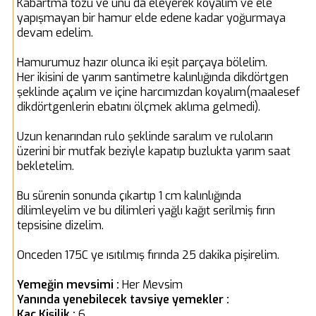
Kabartma tozu ve unu da eleyerek koyalım ve ele
yapışmayan bir hamur elde edene kadar yoğurmaya
devam edelim.
Hamurumuz hazır olunca iki eşit parçaya bölelim.
Her ikisini de yarım santimetre kalınlığında dikdörtgen
şeklinde açalım ve içine harcımızdan koyalım(maalesef
dikdörtgenlerin ebatını ölçmek aklıma gelmedi).
Uzun kenarından rulo şeklinde saralım ve ruloların
üzerini bir mutfak beziyle kapatıp buzlukta yarım saat
bekletelim.
Bu sürenin sonunda çıkartıp 1 cm kalınlığında
dilimleyelim ve bu dilimleri yağlı kağıt serilmiş fırın
tepsisine dizelim.
Onceden 175C ye ısıtılmış fırında 25 dakika pişirelim.
Yemeğin mevsimi :
Her Mevsim
Yanında yenebilecek tavsiye yemekler :
Kaç Kişilik :
6