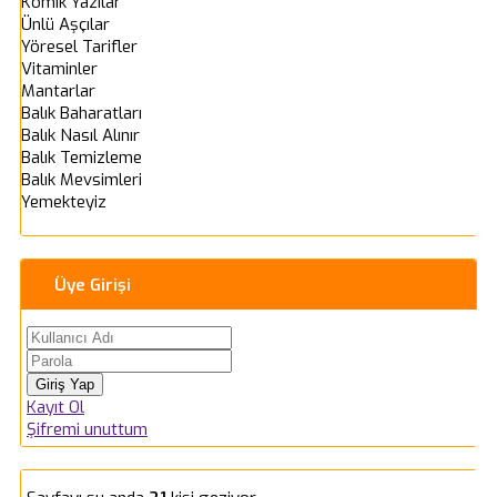
Komik Yazılar
Ünlü Aşçılar
Yöresel Tarifler
Vitaminler
Mantarlar
Balık Baharatları
Balık Nasıl Alınır
Balık Temizleme
Balık Mevsimleri
Yemekteyiz
Üye Girişi
Kayıt Ol
Şifremi unuttum