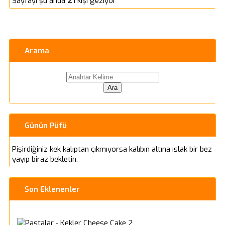
Sayfayı şu anda
21
kişi geziyor
Arama
Günün Püfü
Pişirdiğiniz kek kalıptan çıkmıyorsa kalıbın altına ıslak bir bez
yayıp biraz bekletin.
Son Eklenenler
Cheese Cake 2