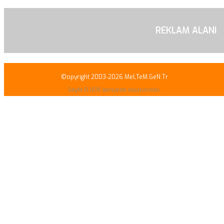
REKLAM ALANI
©opyright 2003-2026 MeLTeM.GeN.Tr
Sayfa 0.005 saniyede oluşturuldu.