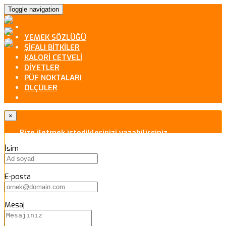
Toggle navigation
YEMEK SÖZLÜĞÜ
ŞİFALI BİTKİLER
KALORİ CETVELİ
DİYETLER
PÜF NOKTALARI
ÖLÇÜLER
×
Bize iletmek istediklerinizi yazabilirsiniz.
İsim
E-posta
Mesaj