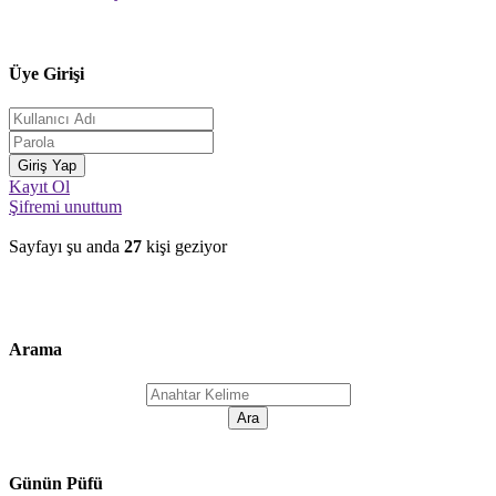
Üye Girişi
Kayıt Ol
Şifremi unuttum
Sayfayı şu anda
27
kişi geziyor
Arama
Günün Püfü