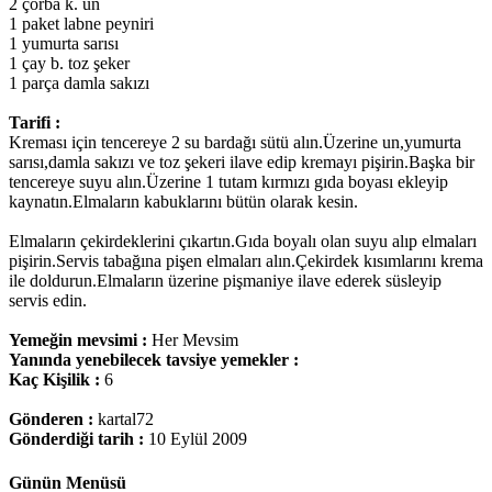
2 çorba k. un
1 paket labne peyniri
1 yumurta sarısı
1 çay b. toz şeker
1 parça damla sakızı
Tarifi :
Kreması için tencereye 2 su bardağı sütü alın.Üzerine un,yumurta
sarısı,damla sakızı ve toz şekeri ilave edip kremayı pişirin.Başka bir
tencereye suyu alın.Üzerine 1 tutam kırmızı gıda boyası ekleyip
kaynatın.Elmaların kabuklarını bütün olarak kesin.
Elmaların çekirdeklerini çıkartın.Gıda boyalı olan suyu alıp elmaları
pişirin.Servis tabağına pişen elmaları alın.Çekirdek kısımlarını krema
ile doldurun.Elmaların üzerine pişmaniye ilave ederek süsleyip
servis edin.
Yemeğin mevsimi :
Her Mevsim
Yanında yenebilecek tavsiye yemekler :
Kaç Kişilik :
6
Gönderen :
kartal72
Gönderdiği tarih :
10 Eylül 2009
Günün Menüsü