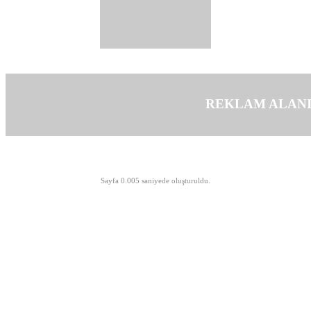
REKLAM ALAN
©opyright 2003-2026 MeLTeM.GeN.Tr
Sayfa 0.005 saniyede oluşturuldu.