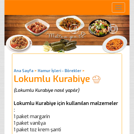
Toggle
naviga
Ana Sayfa
>
Hamur İşleri - Börekler
>
Lokumlu Kurabiye
(Lokumlu Kurabiye nasıl yapılır)
Lokumlu Kurabiye için kullanılan malzemeler
:
1 paket margarin
1 paket vanilya
1 paket toz krem şanti