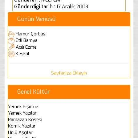
Gönderdiği tarih :
17 Aralık 2003
Günün Menüsü
Hamur Çorbası
Etli Bamya
Acılı Ezme
Keşkül
Sayfanıza Ekleyin
Genel Kültür
Yemek Pişirme
Yemek Yazıları
Ramazan Köşesi
Komik Yazılar
Ünlü Aşçılar