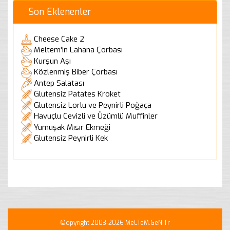
Son Eklenenler
Cheese Cake 2
Meltem'in Lahana Çorbası
Kurşun Aşı
Közlenmiş Biber Çorbası
Antep Salatası
Glutensiz Patates Kroket
Glutensiz Lorlu ve Peynirli Poğaça
Havuçlu Cevizli ve Üzümlü Muffinler
Yumuşak Mısır Ekmeği
Glutensiz Peynirli Kek
©opyright 2003-2026 MeLTeM.GeN.Tr