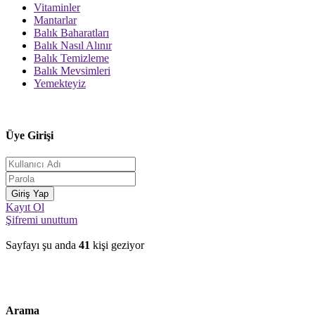
Vitaminler
Mantarlar
Balık Baharatları
Balık Nasıl Alınır
Balık Temizleme
Balık Mevsimleri
Yemekteyiz
Üye Girişi
Kayıt Ol
Şifremi unuttum
Sayfayı şu anda
41
kişi geziyor
Arama