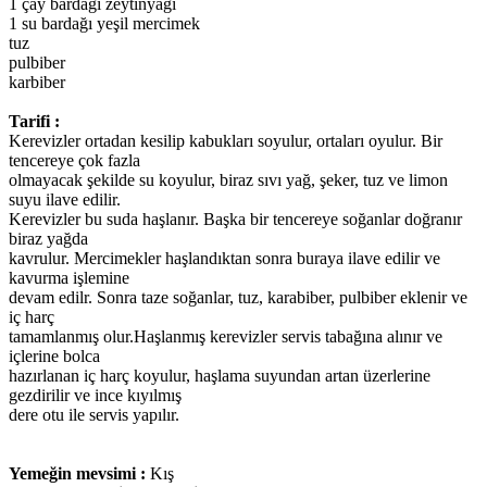
1 çay bardağı zeytinyağı
1 su bardağı yeşil mercimek
tuz
pulbiber
karbiber
Tarifi :
Kerevizler ortadan kesilip kabukları soyulur, ortaları oyulur. Bir
tencereye çok fazla
olmayacak şekilde su koyulur, biraz sıvı yağ, şeker, tuz ve limon
suyu ilave edilir.
Kerevizler bu suda haşlanır. Başka bir tencereye soğanlar doğranır
biraz yağda
kavrulur. Mercimekler haşlandıktan sonra buraya ilave edilir ve
kavurma işlemine
devam edilr. Sonra taze soğanlar, tuz, karabiber, pulbiber eklenir ve
iç harç
tamamlanmış olur.Haşlanmış kerevizler servis tabağına alınır ve
içlerine bolca
hazırlanan iç harç koyulur, haşlama suyundan artan üzerlerine
gezdirilir ve ince kıyılmış
dere otu ile servis yapılır.
Yemeğin mevsimi :
Kış