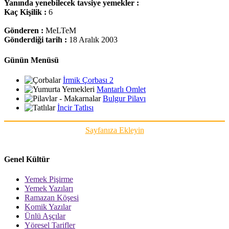
Yanında yenebilecek tavsiye yemekler :
Kaç Kişilik :
6
Gönderen :
MeLTeM
Gönderdiği tarih :
18 Aralık 2003
Günün Menüsü
İrmik Çorbası 2
Mantarlı Omlet
Bulgur Pilavı
İncir Tatlısı
Sayfanıza Ekleyin
Genel Kültür
Yemek Pişirme
Yemek Yazıları
Ramazan Köşesi
Komik Yazılar
Ünlü Aşçılar
Yöresel Tarifler