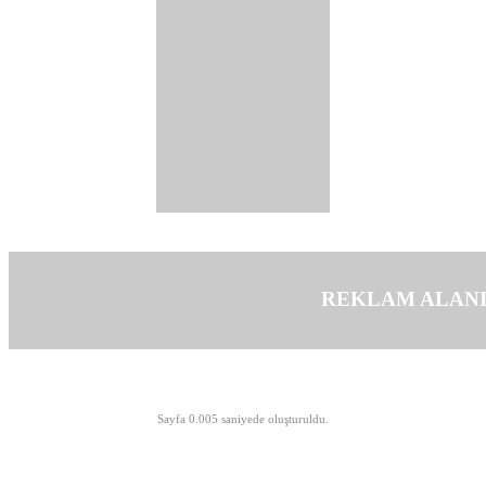
REKLAM ALAN
©opyright 2003-2026 MeLTeM.GeN.Tr
Sayfa 0.005 saniyede oluşturuldu.