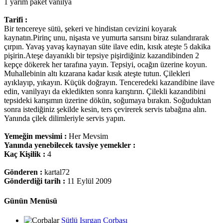
1 yarım paket vanilya
Tarifi :
Bir tencereye sütü, şekeri ve hindistan cevizini koyarak
kaynatın.Pirinç unu, nişasta ve yumurta sarısını biraz sulandırarak
çırpın. Yavaş yavaş kaynayan süte ilave edin, kısık ateşte 5 dakika
pişirin.Ateşe dayanıklı bir tepsiye pişirdiğiniz kazandibinden 2
kepçe dökerek her tarafına yayın. Tepsiyi, ocağın üzerine koyun.
Muhallebinin altı kızarana kadar kısık ateşte tutun. Çilekleri
ayıklayıp, yıkayın. Küçük doğrayın. Tenceredeki kazandibine ilave
edin, vanilyayı da ekledikten sonra karıştırın. Çilekli kazandibini
tepsideki karışımın üzerine dökün, soğumaya bırakın. Soğuduktan
sonra istediğiniz şekilde kesin, ters çevirerek servis tabağına alın.
Yanında çilek dilimleriyle servis yapın.
Yemeğin mevsimi :
Her Mevsim
Yanında yenebilecek tavsiye yemekler :
Kaç Kişilik :
4
Gönderen :
kartal72
Gönderdiği tarih :
11 Eylül 2009
Günün Menüsü
Sütlü Isırgan Çorbası