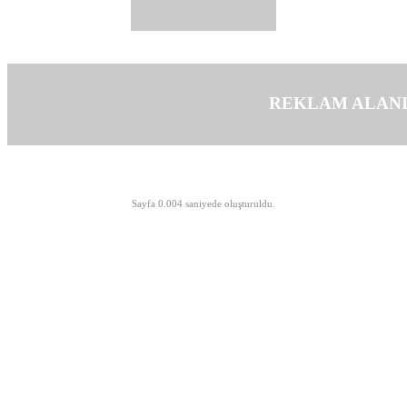
REKLAM ALAN
©opyright 2003-2026 MeLTeM.GeN.Tr
Sayfa 0.004 saniyede oluşturuldu.