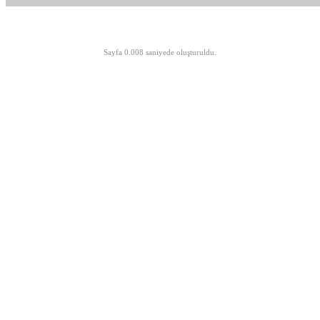
©opyright 2003-2026 MeLTeM.GeN.Tr
Sayfa 0.008 saniyede oluşturuldu.