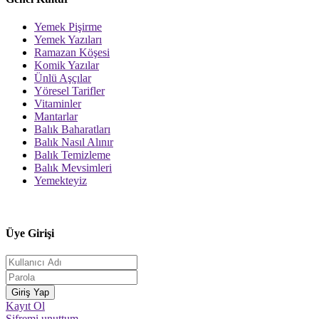
Yemek Pişirme
Yemek Yazıları
Ramazan Köşesi
Komik Yazılar
Ünlü Aşçılar
Yöresel Tarifler
Vitaminler
Mantarlar
Balık Baharatları
Balık Nasıl Alınır
Balık Temizleme
Balık Mevsimleri
Yemekteyiz
Üye Girişi
Kayıt Ol
Şifremi unuttum