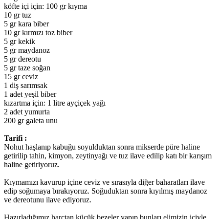
köfte içi için: 100 gr kıyma
10 gr tuz
5 gr kara biber
10 gr kırmızı toz biber
5 gr kekik
5 gr maydanoz
5 gr dereotu
5 gr taze soğan
15 gr ceviz
1 diş sarımsak
1 adet yeşil biber
kızartma için: 1 litre ayçiçek yağı
2 adet yumurta
200 gr galeta unu
Tarifi :
Nohut haşlanıp kabuğu soyulduktan sonra mikserde püre haline
getirilip tahin, kimyon, zeytinyağı ve tuz ilave edilip katı bir karışım
haline getiriyoruz.
Kıymamızı kavurup içine ceviz ve sırasıyla diğer baharatları ilave
edip soğumaya bırakıyoruz. Soğuduktan sonra kıyılmış maydanoz
ve dereotunu ilave ediyoruz.
Hazırladığımız harçtan küçük bezeler yapıp bunları elimizin içiyle