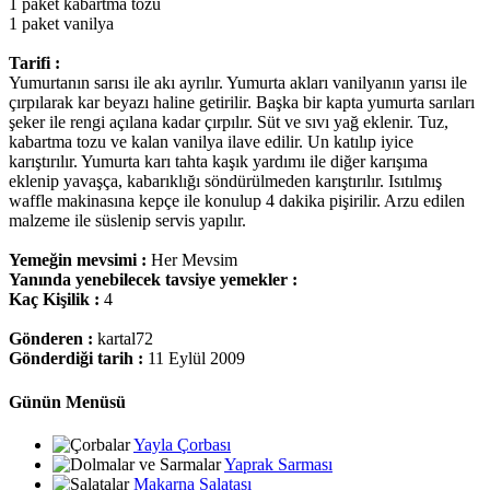
1 paket kabartma tozu
1 paket vanilya
Tarifi :
Yumurtanın sarısı ile akı ayrılır. Yumurta akları vanilyanın yarısı ile
çırpılarak kar beyazı haline getirilir. Başka bir kapta yumurta sarıları
şeker ile rengi açılana kadar çırpılır. Süt ve sıvı yağ eklenir. Tuz,
kabartma tozu ve kalan vanilya ilave edilir. Un katılıp iyice
karıştırılır. Yumurta karı tahta kaşık yardımı ile diğer karışıma
eklenip yavaşça, kabarıklığı söndürülmeden karıştırılır. Isıtılmış
waffle makinasına kepçe ile konulup 4 dakika pişirilir. Arzu edilen
malzeme ile süslenip servis yapılır.
Yemeğin mevsimi :
Her Mevsim
Yanında yenebilecek tavsiye yemekler :
Kaç Kişilik :
4
Gönderen :
kartal72
Gönderdiği tarih :
11 Eylül 2009
Günün Menüsü
Yayla Çorbası
Yaprak Sarması
Makarna Salatası