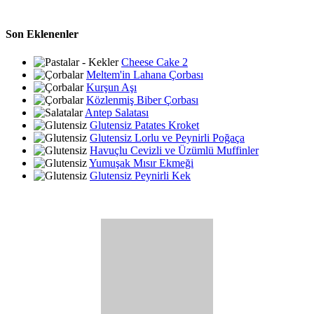
Son Eklenenler
Cheese Cake 2
Meltem'in Lahana Çorbası
Kurşun Aşı
Közlenmiş Biber Çorbası
Antep Salatası
Glutensiz Patates Kroket
Glutensiz Lorlu ve Peynirli Poğaça
Havuçlu Cevizli ve Üzümlü Muffinler
Yumuşak Mısır Ekmeği
Glutensiz Peynirli Kek