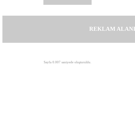
REKLAM ALAN
©opyright 2003-2026 MeLTeM.GeN.Tr
Sayfa 0.007 saniyede oluşturuldu.