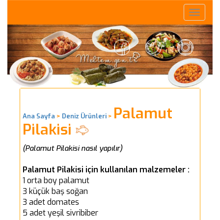
Toggle
naviga
Palamut
Ana Sayfa
>
Deniz Ürünleri
>
Pilakisi
(Palamut Pilakisi nasıl yapılır)
Palamut Pilakisi için kullanılan malzemeler :
1 orta boy palamut
3 küçük baş soğan
3 adet domates
5 adet yeşil sivribiber