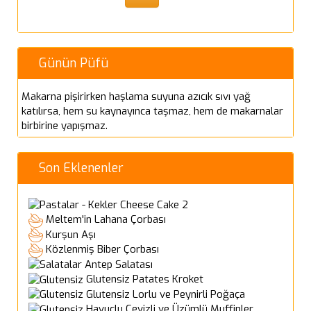
Günün Püfü
Makarna pişirirken haşlama suyuna azıcık sıvı yağ
katılırsa, hem su kaynayınca taşmaz, hem de makarnalar
birbirine yapışmaz.
Son Eklenenler
Cheese Cake 2
Meltem'in Lahana Çorbası
Kurşun Aşı
Közlenmiş Biber Çorbası
Antep Salatası
Glutensiz Patates Kroket
Glutensiz Lorlu ve Peynirli Poğaça
Havuçlu Cevizli ve Üzümlü Muffinler