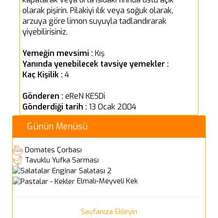
olarak pişirin. Pilakiyi ılık veya soğuk olarak,
arzuya göre limon suyuyla tadlandırarak
yiyebilirisiniz.
Yemeğin mevsimi :
Kış
Yanında yenebilecek tavsiye yemekler :
Kaç Kişilik :
4
Gönderen :
eReN KESDi
Gönderdiği tarih :
13 Ocak 2004
Günün Menüsü
Domates Çorbası
Tavuklu Yufka Sarması
Enginar Salatası 2
Elmalı-Meyveli Kek
Sayfanıza Ekleyin