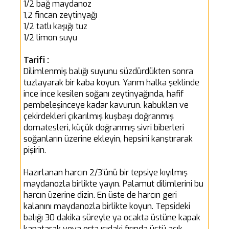
1/2 bağ maydanoz
1,2 fincan zeytinyağı
1/2 tatlı kaşığı tuz
1/2 limon suyu
Tarifi :
Dilimlenmiş balığı suyunu süzdürdükten sonra
tuzlayarak bir kaba koyun. Yarım halka şeklinde
ince ince kesilen soğanı zeytinyağında, hafif
pembeleşinceye kadar kavurun. kabukları ve
çekirdekleri çıkarılmış kuşbaşı doğranmış
domatesleri, küçük doğranmış sivri biberleri
soğanların üzerine ekleyin, hepsini karıştırarak
pişirin.
Hazırlanan harcın 2/3’ünü bir tepsiye kıyılmış
maydanozla birlikte yayın. Palamut dilimlerini bu
harcın üzerine dizin. En üste de harcın geri
kalanını maydanozla birlikte koyun. Tepsideki
balığı 30 dakika süreyle ya ocakta üstüne kapak
kapatarak veya orta ısıdaki fırında üstü açık