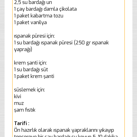
2,5 su bardağı un
1 çay bardağı damla çikolata
1 paket kabartma tozu
1 paket vanilya
ıspanak püresi için:
1 su bardağı ıspanak püresi (250 gr ıspanak
yaprağı)
krem şanti için:
1 su bardağı süt
1 paket krem şanti
süslemek için:
kivi
muz
şam fıstık
Tarifi :
Ön hazırlık olarak ıspanak yapraklarını yıkayıp
tencereye bir çay bardağı su koyup 5-10 dakika