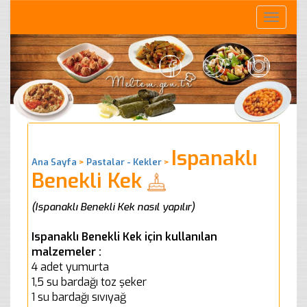
Toggle
naviga
Ispanaklı
Ana Sayfa
>
Pastalar - Kekler
>
Benekli Kek
(Ispanaklı Benekli Kek nasıl yapılır)
Ispanaklı Benekli Kek için kullanılan
malzemeler :
4 adet yumurta
1,5 su bardağı toz şeker
1 su bardağı sıvıyağ