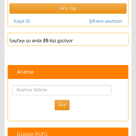
Kayıt Ol
Şifremi unuttum
Sayfayı şu anda
35
kişi geziyor
Arama
Günün Püfü