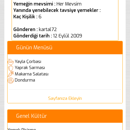
Yemeğin mevsimi :
Her Mevsim
Yanında yenebilecek tavsiye yemekler :
Kaç Kişilik :
6
Gönderen :
kartal72
Gönderdiği tarih :
12 Eylül 2009
Günün Menüsü
Yayla Çorbası
Yaprak Sarması
Makarna Salatası
Dondurma
Sayfanıza Ekleyin
Genel Kültür
Yemek Pişirme