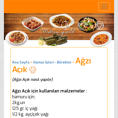
Toggle
naviga
Ağzı
Ana Sayfa
>
Hamur İşleri - Börekler
>
Açık
(Ağzı Açık nasıl yapılır)
Ağzı Açık için kullanılan malzemeler :
hamuru için;
2kg.un
125 gr. iç yağı
1/2 kg. ayçiçek yağı