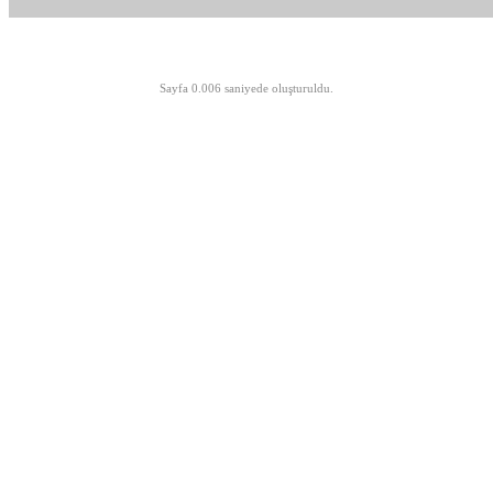
©opyright 2003-2026 MeLTeM.GeN.Tr
Sayfa 0.006 saniyede oluşturuldu.