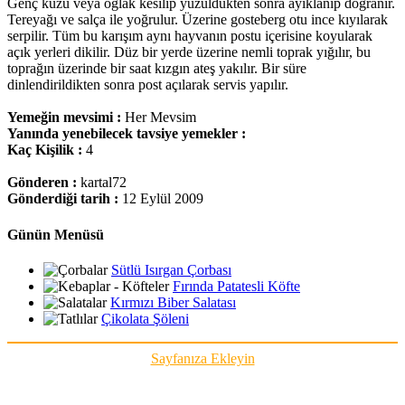
Genç kuzu veya oğlak kesilip yüzüldükten sonra ayıklanıp doğranır.
Tereyağı ve salça ile yoğrulur. Üzerine gosteberg otu ince kıyılarak
serpilir. Tüm bu karışım aynı hayvanın postu içerisine koyularak
açık yerleri dikilir. Düz bir yerde üzerine nemli toprak yığılır, bu
toprağın üzerinde bir saat kızgın ateş yakılır. Bir süre
dinlendirildikten sonra post açılarak servis yapılır.
Yemeğin mevsimi :
Her Mevsim
Yanında yenebilecek tavsiye yemekler :
Kaç Kişilik :
4
Gönderen :
kartal72
Gönderdiği tarih :
12 Eylül 2009
Günün Menüsü
Sütlü Isırgan Çorbası
Fırında Patatesli Köfte
Kırmızı Biber Salatası
Çikolata Şöleni
Sayfanıza Ekleyin