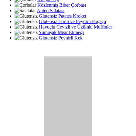
Közlenmiş Biber Çorbası
Antep Salatası
Glutensiz Patates Kroket
Glutensiz Lorlu ve Peynirli Poğaça
Havuçlu Cevizli ve Üzümlü Muffinler
Yumuşak Mısır Ekmeği
Glutensiz Peynirli Kek