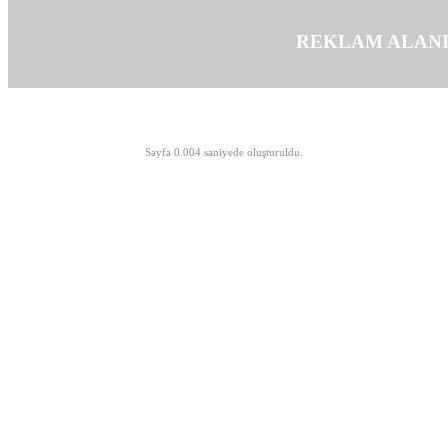
REKLAM ALAN
©opyright 2003-2026 MeLTeM.GeN.Tr
Sayfa 0.004 saniyede oluşturuldu.