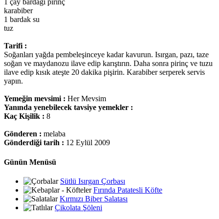
1 çay bardağı pirinç
karabiber
1 bardak su
tuz
Tarifi :
Soğanları yağda pembeleşinceye kadar kavurun. Isırgan, pazı, taze
soğan ve maydanozu ilave edip karıştırın. Daha sonra pirinç ve tuzu
ilave edip kısık ateşte 20 dakika pişirin. Karabiber serperek servis
yapın.
Yemeğin mevsimi :
Her Mevsim
Yanında yenebilecek tavsiye yemekler :
Kaç Kişilik :
8
Gönderen :
melaba
Gönderdiği tarih :
12 Eylül 2009
Günün Menüsü
Sütlü Isırgan Çorbası
Fırında Patatesli Köfte
Kırmızı Biber Salatası
Çikolata Şöleni