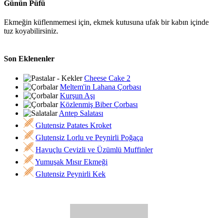
Günün Püfü
Ekmeğin küflenmemesi için, ekmek kutusuna ufak bir kabın içinde
tuz koyabilirsiniz.
Son Eklenenler
Cheese Cake 2
Meltem'in Lahana Çorbası
Kurşun Aşı
Közlenmiş Biber Çorbası
Antep Salatası
Glutensiz Patates Kroket
Glutensiz Lorlu ve Peynirli Poğaça
Havuçlu Cevizli ve Üzümlü Muffinler
Yumuşak Mısır Ekmeği
Glutensiz Peynirli Kek