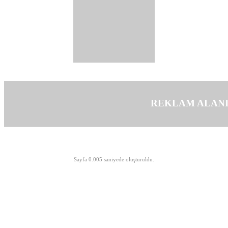
REKLAM ALAN
©opyright 2003-2026 MeLTeM.GeN.Tr
Sayfa 0.005 saniyede oluşturuldu.