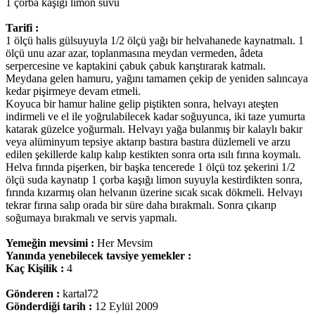
1 çorba kaşığı limon suvu
Tarifi :
1 ölçü halis gülsuyuyla 1/2 ölçü yağı bir helvahanede kaynatmalı. 1
ölçü unu azar azar, toplanmasına meydan vermeden, âdeta
serpercesine ve kaptakini çabuk çabuk karıştırarak katmalı.
Meydana gelen hamuru, yağını tamamen çekip de yeniden salıncaya
kedar pişirmeye devam etmeli.
Koyuca bir hamur haline gelip piştikten sonra, helvayı ateşten
indirmeli ve el ile yoğrulabilecek kadar soğuyunca, iki taze yumurta
katarak güzelce yoğurmalı. Helvayı yağa bulanmış bir kalaylı bakır
veya alüminyum tepsiye aktarıp bastıra bastıra düzlemeli ve arzu
edilen şekillerde kalıp kalıp kestikten sonra orta ısılı fırına koymalı.
Helva fırında pişerken, bir başka tencerede 1 ölçü toz şekerini 1/2
ölçü suda kaynatıp 1 çorba kaşığı limon suyuyla kestirdikten sonra,
fırında kızarmış olan helvanın üzerine sıcak sıcak dökmeli. Helvayı
tekrar fırına salıp orada bir süre daha bırakmalı. Sonra çıkarıp
soğumaya bırakmalı ve servis yapmalı.
Yemeğin mevsimi :
Her Mevsim
Yanında yenebilecek tavsiye yemekler :
Kaç Kişilik :
4
Gönderen :
kartal72
Gönderdiği tarih :
12 Eylül 2009