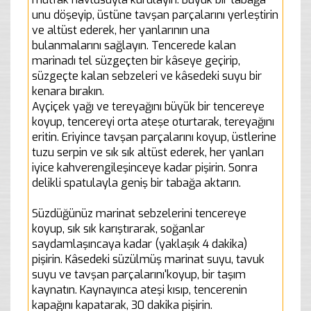
unu döşeyip, üstüne tavşan parçalarını yerleştirin
ve altüst ederek, her yanlarının una
bulanmalarını sağlayın. Tencerede kalan
marinadı tel süzgeçten bir kâseye geçirip,
süzgeçte kalan sebzeleri ve kâsedeki suyu bir
kenara bırakın.
Ayçiçek yağı ve tereyağını büyük bir tencereye
koyup, tencereyi orta ateşe oturtarak, tereyağını
eritin. Eriyince tavşan parçalarını koyup, üstlerine
tuzu serpin ve sık sık altüst ederek, her yanları
iyice kahverengileşinceye kadar pişirin. Sonra
delikli spatulayla geniş bir tabağa aktarın.
Süzdüğünüz marinat sebzelerini tencereye
koyup, sık sık karıştırarak, soğanlar
saydamlaşıncaya kadar (yaklaşık 4 dakika)
pişirin. Kâsedeki süzülmüş marinat suyu, tavuk
suyu ve tavşan parçalarını'koyup, bir taşım
kaynatın. Kaynayınca ateşi kısıp, tencerenin
kapağını kapatarak, 30 dakika pişirin.