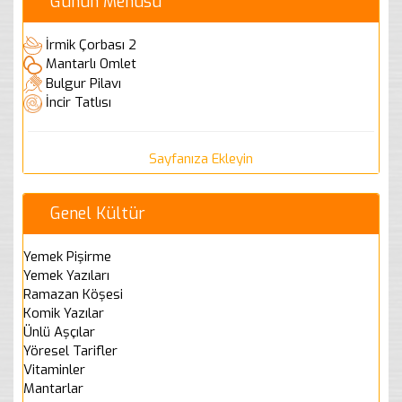
Günün Menüsü
İrmik Çorbası 2
Mantarlı Omlet
Bulgur Pilavı
İncir Tatlısı
Sayfanıza Ekleyin
Genel Kültür
Yemek Pişirme
Yemek Yazıları
Ramazan Köşesi
Komik Yazılar
Ünlü Aşçılar
Yöresel Tarifler
Vitaminler
Mantarlar