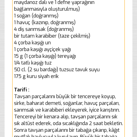
maydanoz dalı ve 1 defne yaprağının
bağlanmasıyla oluşturulmuş)
1 soğan (doğranmış)
1 havuç (kazınıp, doğranmış)
4 diş sarımsak (doğranmış)
bir tutam karabiber (taze çekilmiş)
4 çorba kaşığı un
1 çorba kaşığı ayçiçek yağı
15 g (1 çorba kaşığı) tereyağı
1/4 tatlı kaşığı tuz
50 cl. (2 su bardağı) tuzsuz tavuk suyu
175 g kuru siyah erik
Tarifi :
Tavşan parçalarını büyük bir tencereye koyup,
sirke, baharat demeti, soğanlar, havuç parçaları,
sarımsak ve karabiberi ekleyerek, iyice karıştırın.
Tencereyi bir kenara alıp, tavşan parçalarını sık
sık altüst ederek, oda sıcaklığında 2 saat bekletin.
Sonra tavşan parçalarını bir tabağa çıkarıp, kâğıt
mutfak havlusuyla kurulayın. Büyük bir tabağa