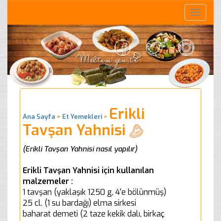
Toggle
naviga
Erikli
Ana Sayfa
>
Et Yemekleri
>
Tavşan Yahnisi
(Erikli Tavşan Yahnisi nasıl yapılır)
Erikli Tavşan Yahnisi için kullanılan
malzemeler :
1 tavşan (yaklaşık 1250 g, 4'e bölünmüş)
25 cl. (1 su bardağı) elma sirkesi
baharat demeti (2 taze kekik dalı, birkaç