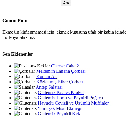
Günün Püfü
Ekmeğin küflenmemesi için, ekmek kutusuna ufak bir kabın içinde
tuz koyabilirsiniz.
Son Eklenenler
Cheese Cake 2
Meltem'in Lahana Çorbası
Kurşun Aşı
Közlenmiş Biber Çorbası
Antep Salatası
Glutensiz Patates Kroket
Glutensiz Lorlu ve Peynirli Poğaça
Havuçlu Cevizli ve Üzümlü Muffinler
Yumuşak Mısır Ekmeği
Glutensiz Peynirli Kek