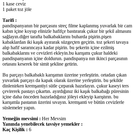
1 kase ceviz
1 paket toz jöle
Tarifi :
pandispanyanın bir parçasını streç filme kaplanmış yuvarlak bir cam
kabın içine koyup elinizle hafifçe bastırarak çukur bir şekil almasını
sağlayın.diğer tarafta balkabaklarını buharda pişirin.pişen
kabaklardan iki kaşık ayırarak süzgeçten geçirin. toz şekeri tavaya
alıp hafif sararıncaya kadar pişirin. bu şekerin içine ezilmiş
balkabaklarını ve cevizleri ekleyin.bu karışımı çukur haldeki
pandispanyanın içine doldurun. pandispanya nın ikinci parçasının
ortasını keserek bir simit şekline getirin.
Bu parçayı balkabaklı karışımın üzerine yerleştirin. ortadan çıkan
yuvarlak parçayı da kapak olarak üzerine yerleştirin. bu şekilde
dinlenirken kremşantiyi sütle çırparak hazırlayın. çukur kaseyi ters
çevirerek pastayı çıkartın. ayırdığınız iki kaşık balkabağı püresinin
içine daha önceden hazırladığınız jöleyi ekleyip karıştırın. bu
karışımla pastanın üzerini sıvayın. kremşanti ve bütün cevizlerle
süslemeler yapın.
Yemeğin mevsimi :
Her Mevsim
Yanında yenebilecek tavsiye yemekler :
Kaç Kişilik :
6