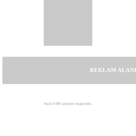
REKLAM ALAN
©opyright 2003-2026 MeLTeM.GeN.Tr
Sayfa 0.006 saniyede oluşturuldu.