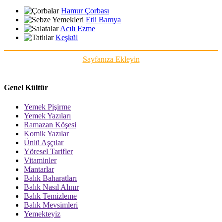
Hamur Çorbası
Etli Bamya
Acılı Ezme
Keşkül
Sayfanıza Ekleyin
Genel Kültür
Yemek Pişirme
Yemek Yazıları
Ramazan Köşesi
Komik Yazılar
Ünlü Aşçılar
Yöresel Tarifler
Vitaminler
Mantarlar
Balık Baharatları
Balık Nasıl Alınır
Balık Temizleme
Balık Mevsimleri
Yemekteyiz