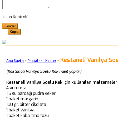
İnsan Kontrolü
Kapat
Kestaneli Vanilya So
Ana Sayfa
>
Pastalar - Kekler
>
(Kestaneli Vanilya Soslu Kek nasıl yapılır)
Kestaneli Vanilya Soslu Kek için kullanılan malzemeler 
4 yumurta
1,5 su bardağı pudra şekeri
1 paket margarin
100 gr. bitter çikolata
1 paket vanilya
1 paket kabartma tozu