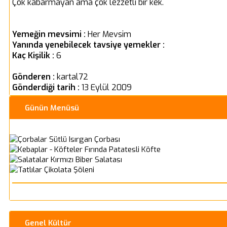
Çok kabarmayan ama çok lezzetli bir kek.
Yemeğin mevsimi :
Her Mevsim
Yanında yenebilecek tavsiye yemekler :
Kaç Kişilik :
6
Gönderen :
kartal72
Gönderdiği tarih :
13 Eylül 2009
Günün Menüsü
Sütlü Isırgan Çorbası
Fırında Patatesli Köfte
Kırmızı Biber Salatası
Çikolata Şöleni
Genel Kültür