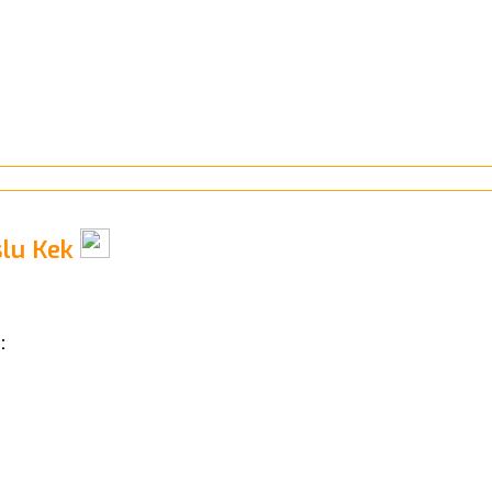
slu Kek
: