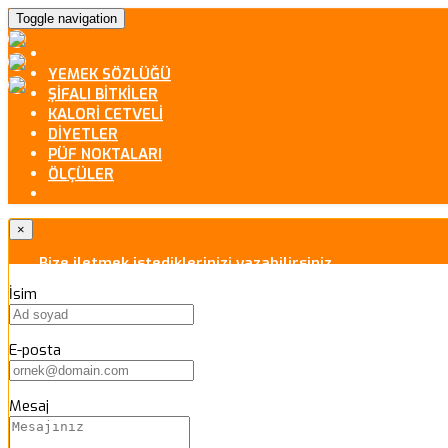
Toggle navigation
YEMEK SÖZLÜĞÜ
ŞİFALI BİTKİLER
KALORİ CETVELİ
DİYETLER
PÜF NOKTALARI
ÖLÇÜLER
×
Bize iletmek istediklerinizi yazabilirsiniz.
İsim
E-posta
Mesaj