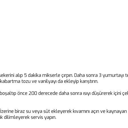
 şekerini alıp 5 dakika mikserle çırpın. Daha sonra 3 yumurtayı
 kabartma tozu ve vanilyayı da ekleyip karıştırın.
boşaltıp önce 200 derecede daha sonra ısıyı düşürerek içini çek
. Üzerine biraz su veya süt ekleyerek kıvamını açın ve kaynayan
lık dilimleyerek servis yapın.