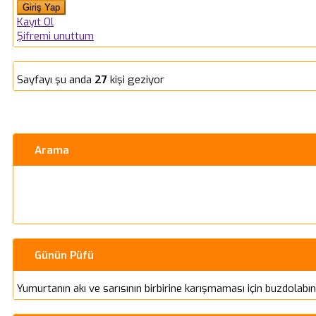
Kayıt Ol
Şifremi unuttum
Sayfayı şu anda
27
kişi geziyor
Arama
Günün Püfü
Yumurtanın akı ve sarısının birbirine karışmaması için buzdolabınd