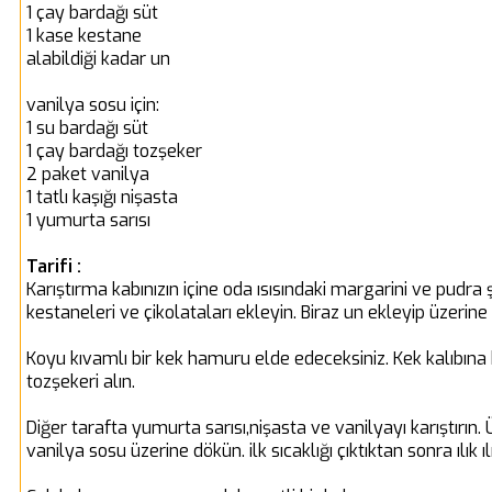
1 çay bardağı süt
1 kase kestane
alabildiği kadar un
vanilya sosu için:
1 su bardağı süt
1 çay bardağı tozşeker
2 paket vanilya
1 tatlı kaşığı nişasta
1 yumurta sarısı
Tarifi :
Karıştırma kabınızın içine oda ısısındaki margarini ve pudra
kestaneleri ve çikolataları ekleyin. Biraz un ekleyip üzerine
Koyu kıvamlı bir kek hamuru elde edeceksiniz. Kek kalıbına 
tozşekeri alın.
Diğer tarafta yumurta sarısı,nişasta ve vanilyayı karıştırın
vanilya sosu üzerine dökün. ilk sıcaklığı çıktıktan sonra ılık ı