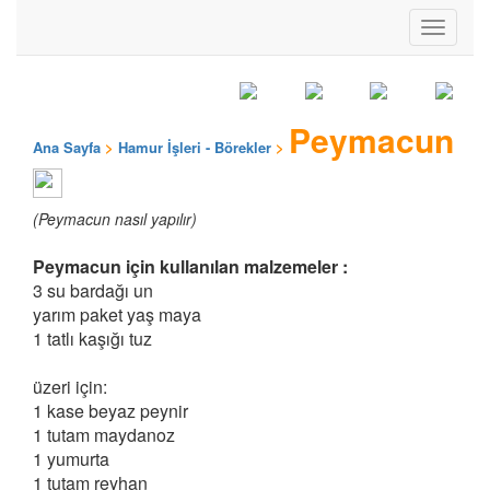
Toggle
navigati
Peymacun
Ana Sayfa
>
Hamur İşleri - Börekler
>
(Peymacun nasıl yapılır)
Peymacun için kullanılan malzemeler :
3 su bardağı un
yarım paket yaş maya
1 tatlı kaşığı tuz
üzeri için:
1 kase beyaz peynir
1 tutam maydanoz
1 yumurta
1 tutam reyhan