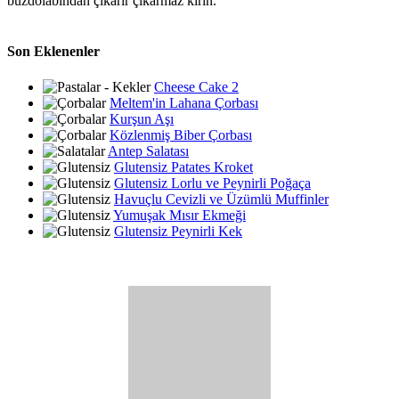
buzdolabından çıkarır çıkarmaz kırın.
Son Eklenenler
Cheese Cake 2
Meltem'in Lahana Çorbası
Kurşun Aşı
Közlenmiş Biber Çorbası
Antep Salatası
Glutensiz Patates Kroket
Glutensiz Lorlu ve Peynirli Poğaça
Havuçlu Cevizli ve Üzümlü Muffinler
Yumuşak Mısır Ekmeği
Glutensiz Peynirli Kek