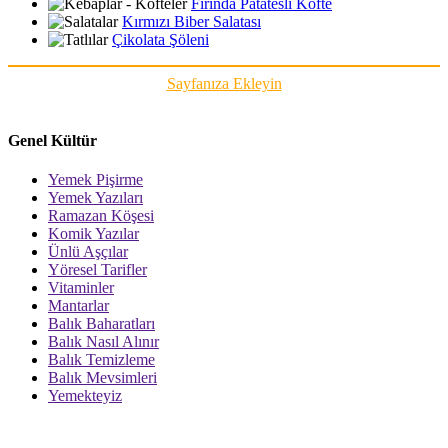
Fırında Patatesli Köfte
Kırmızı Biber Salatası
Çikolata Şöleni
Sayfanıza Ekleyin
Genel Kültür
Yemek Pişirme
Yemek Yazıları
Ramazan Köşesi
Komik Yazılar
Ünlü Aşçılar
Yöresel Tarifler
Vitaminler
Mantarlar
Balık Baharatları
Balık Nasıl Alınır
Balık Temizleme
Balık Mevsimleri
Yemekteyiz