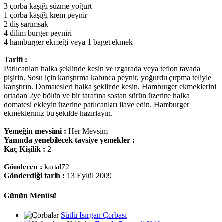
3 çorba kaşığı süzme yoğurt
1 çorba kaşığı krem peynir
2 diş sarımsak
4 dilim burger peyniri
4 hamburger ekmeği veya 1 baget ekmek
Tarifi :
Patlıcanları halka şeklinde kesin ve ızgarada veya teflon tavada
pişirin. Sosu için karıştırma kabında peynir, yoğurdu çırpma teliyle
karıştırın. Domatesleri halka şeklinde kesin. Hamburger ekmeklerini
ortadan 2ye bölün ve bir tarafına sostan sürün üzerine halka
domatesi ekleyin üzerine patlıcanları ilave edin. Hamburger
ekmekleriniz bu şekilde hazırlayın.
Yemeğin mevsimi :
Her Mevsim
Yanında yenebilecek tavsiye yemekler :
Kaç Kişilik :
2
Gönderen :
kartal72
Gönderdiği tarih :
13 Eylül 2009
Günün Menüsü
Sütlü Isırgan Çorbası