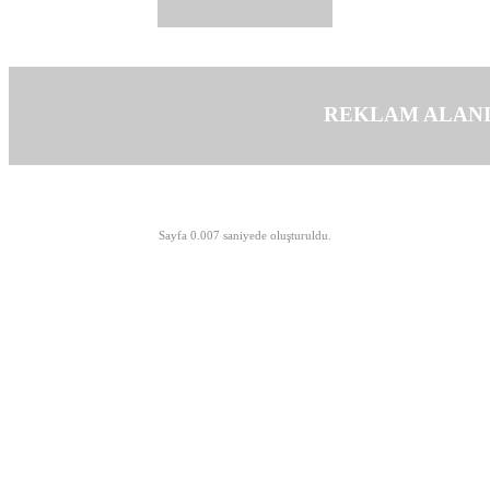
REKLAM ALAN
©opyright 2003-2026 MeLTeM.GeN.Tr
Sayfa 0.007 saniyede oluşturuldu.