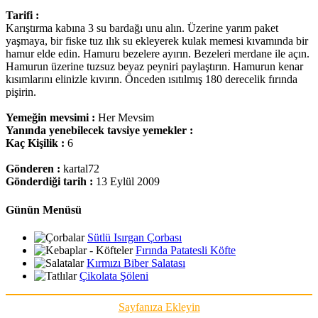
Tarifi :
Karıştırma kabına 3 su bardağı unu alın. Üzerine yarım paket
yaşmaya, bir fiske tuz ılık su ekleyerek kulak memesi kıvamında bir
hamur elde edin. Hamuru bezelere ayırın. Bezeleri merdane ile açın.
Hamurun üzerine tuzsuz beyaz peyniri paylaştırın. Hamurun kenar
kısımlarını elinizle kıvırın. Önceden ısıtılmış 180 derecelik fırında
pişirin.
Yemeğin mevsimi :
Her Mevsim
Yanında yenebilecek tavsiye yemekler :
Kaç Kişilik :
6
Gönderen :
kartal72
Gönderdiği tarih :
13 Eylül 2009
Günün Menüsü
Sütlü Isırgan Çorbası
Fırında Patatesli Köfte
Kırmızı Biber Salatası
Çikolata Şöleni
Sayfanıza Ekleyin