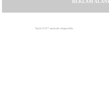
REKLAM ALAN
©opyright 2003-2026 MeLTeM.GeN.Tr
Sayfa 0.017 saniyede oluşturuldu.