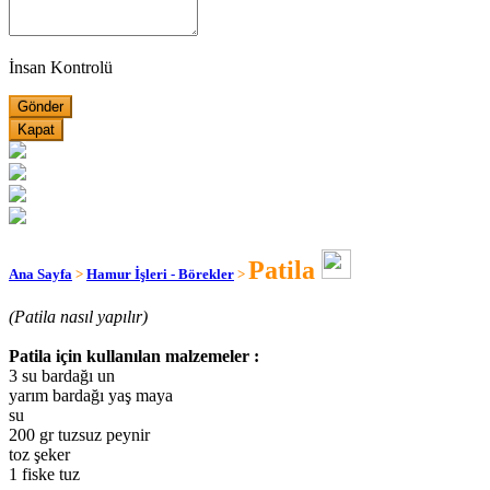
İnsan Kontrolü
Kapat
Patila
Ana Sayfa
>
Hamur İşleri - Börekler
>
(Patila nasıl yapılır)
Patila için kullanılan malzemeler :
3 su bardağı un
yarım bardağı yaş maya
su
200 gr tuzsuz peynir
toz şeker
1 fiske tuz