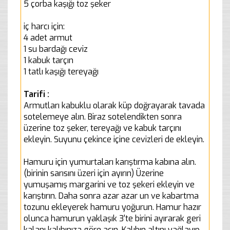
5 çorba kaşığı toz şeker
iç harcı için:
4 adet armut
1 su bardağı ceviz
1 kabuk tarçın
1 tatlı kaşığı tereyağı
Tarifi :
Armutları kabuklu olarak küp doğrayarak tavada
sotelemeye alın. Biraz sotelendikten sonra
üzerine toz şeker, tereyağı ve kabuk tarçını
ekleyin. Suyunu çekince içine cevizleri de ekleyin.
Hamuru için yumurtaları karıştırma kabına alın.
(birinin sarısını üzeri için ayırın) Üzerine
yumuşamış margarini ve toz şekeri ekleyin ve
karıştırın. Daha sonra azar azar un ve kabartma
tozunu ekleyerek hamuru yoğurun. Hamur hazır
olunca hamurun yaklaşık 3'te birini ayırarak geri
kalanı kalıbınıza göre açın. Kalıbın altını yağlayıp