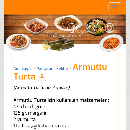
Toggle
naviga
Armutlu
Ana Sayfa
>
Pastalar - Kekler
>
Turta
(Armutlu Turta nasıl yapılır)
Armutlu Turta için kullanılan malzemeler :
4 su bardağı un
125 gr. margarin
2 yumurta
1 tatlı kaşığı kabartma tozu