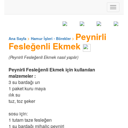
Toggle
navigati
Peynirli
Ana Sayfa
>
Hamur İşleri - Börekler
>
Fesleğenli Ekmek
(Peynirli Fesleğenli Ekmek nasıl yapılır)
Peynirli Fesleğenli Ekmek için kullanılan
malzemeler :
3 su bardağı un
1 paket kuru maya
ılık su
tuz, toz şeker
sosu için:
1 tutam taze fesleğen
1 su bardağı mihaliç peyniri