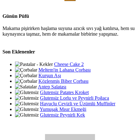
Günün Püfü
Makarna pişirirken haşlama suyuna azıcık sıvı yağ katılırsa, hem su
kaynayınca taşmaz, hem de makarnalar birbirine yapışmaz.
Son Eklenenler
Cheese Cake 2
Meltem'in Lahana Çorbası
Kurşun Aşı
Közlenmiş Biber Çorbası
Antep Salatası
Glutensiz Patates Kroket
Glutensiz Lorlu ve Peynirli Poğaça
Havuçlu Cevizli ve Üzümlü Muffinler
Yumuşak Mısır Ekmeği
Glutensiz Peynirli Kek