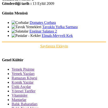
Gönderdiği tarih :
13 Eylül 2009
Günün Menüsü
Domates Çorbası
Tavuklu Yufka Sarması
Enginar Salatası 2
Elmalı-Meyveli Kek
Sayfanıza Ekleyin
Genel Kültür
Yemek Pişirme
Yemek Yazıları
Ramazan Köşesi
Komik Yazılar
Ünlü Aşçılar
Yöresel Tarifler
Vitaminler
Mantarlar
Balık Baharatları