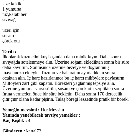
taze kekik
1 yumurta
tuz,karabiber
sıvıyağ
üzeri için:
susam
çörek otu
Tarifi :
İlk olarak kuzu etini kuş başından daha minik kıyın. Daha sonra
sıvıyağda sotelenmeye alın. Üzerine soğanı ekledikten sonra bir süre
daha kavurun. Sonrasında üzerine bezelye ve doğranmuış
maydanozu ekleyin. Tuzunu ve baharatını ayarladıktan sonra
ocaktan alın. İç harç hazırlanınca bu iç harcı milföylere paylaştırın.
Milföyleri zarf gibi kapatın. Börekleri yağlanmış tepsiye alın.
Üzerine yumurta sarısı sürün, susam ve çörek otu serptikten sonra
fırına vermeden önce bir süre bekletin. Daha sonra 170 derecelik
çıtır çıtır olana kadar pişirin. Talaş böreği lezzetinde pratik bir börek.
Yemeğin mevsimi :
Her Mevsim
Yanında yenebilecek tavsiye yemekler :
Kaç Kişilik :
4
Gönderen :
kartal72