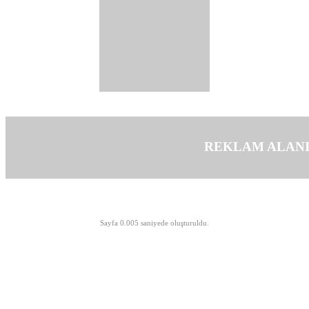
REKLAM ALAN
©opyright 2003-2026 MeLTeM.GeN.Tr
Sayfa 0.005 saniyede oluşturuldu.