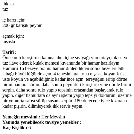
ılık su
tuz
iç harcı için:
200 gr karışık peynir
açmak için:
nişasta
Tarifi :
Önce unu karıştırma kabına alın. içine sıvıyağı yumurtayı,ılık su ve
tuz ilave ederek kulak memesi kıvamında bir hamur hazırlayın.
Hamuru 16 bezeye bölün. hamur dinlendikten sonra bezeleri tatlı
tabağı büyüklüğünde açın. 4 tanesini aralarına nişasta koyarak üst
üste koyun ve açabildiğiniz kadar ince açın. tereyağını eritip dörtte
birini hamura sürün. daha sonra peynirleri karıştırıp yine dörtte birini
serpin. daha sonra rulo yapıp tepsinin ortasından başlayarak rulo
yapın. diğer hamurlara da aynı işlemi yapıp tepsiyi doldurun. üzerine
bir yumurta sarısı sürüp susam serpin. 180 derecede iyice kızarana
kadar pişirin. dilimleyerek ılık servis yapın.
Yemeğin mevsimi :
Her Mevsim
Yanında yenebilecek tavsiye yemekler :
Kaç Kişilik :
6