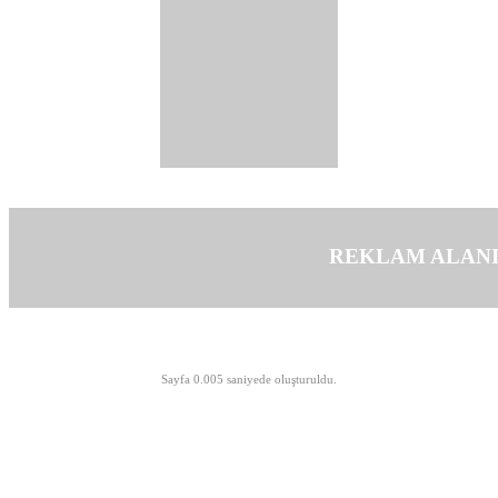
REKLAM ALAN
©opyright 2003-2026 MeLTeM.GeN.Tr
Sayfa 0.005 saniyede oluşturuldu.