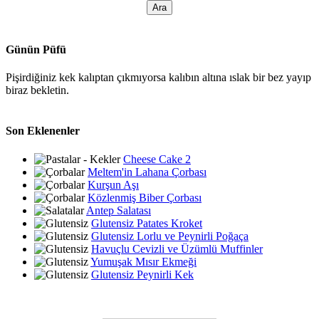
Günün Püfü
Pişirdiğiniz kek kalıptan çıkmıyorsa kalıbın altına ıslak bir bez yayıp
biraz bekletin.
Son Eklenenler
Cheese Cake 2
Meltem'in Lahana Çorbası
Kurşun Aşı
Közlenmiş Biber Çorbası
Antep Salatası
Glutensiz Patates Kroket
Glutensiz Lorlu ve Peynirli Poğaça
Havuçlu Cevizli ve Üzümlü Muffinler
Yumuşak Mısır Ekmeği
Glutensiz Peynirli Kek