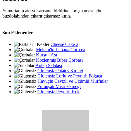
Yumurtanın akı ve sarısının birbirine karışmaması için
buzdolabından çıkarır çıkarmaz kırın.
Son Eklenenler
Cheese Cake 2
Meltem'in Lahana Çorbası
Kurşun Aşı
Közlenmiş Biber Çorbası
Antep Salatası
Glutensiz Patates Kroket
Glutensiz Lorlu ve Peynirli Poğaça
Havuçlu Cevizli ve Üzümlü Muffinler
Yumuşak Mısır Ekmeği
Glutensiz Peynirli Kek