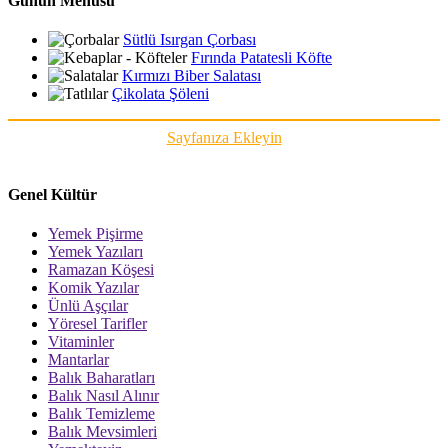
Günün Menüsü
Sütlü Isırgan Çorbası
Fırında Patatesli Köfte
Kırmızı Biber Salatası
Çikolata Şöleni
Sayfanıza Ekleyin
Genel Kültür
Yemek Pişirme
Yemek Yazıları
Ramazan Köşesi
Komik Yazılar
Ünlü Aşçılar
Yöresel Tarifler
Vitaminler
Mantarlar
Balık Baharatları
Balık Nasıl Alınır
Balık Temizleme
Balık Mevsimleri