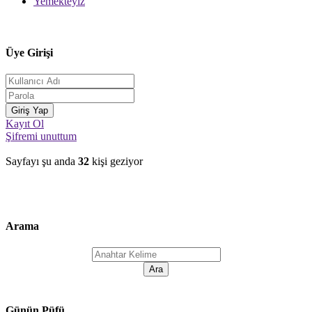
Yemekteyiz
Üye Girişi
Kayıt Ol
Şifremi unuttum
Sayfayı şu anda
32
kişi geziyor
Arama
Günün Püfü