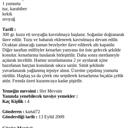
1 yumurta
tuz, karabiber
kekik
sıvıyağ
Tarifi :
300 gr. kuzu eti sıvıyağla kavrulmaya başlanır. Soğanlar doğranarak
ilave edilir. Tuzu ve baharatı eklenerek kavrulmaya devam edilir.
Ocaktan alınacağı zaman bezelyeler ilave edilerek altı kapatılır.
Diğer taraftan milföyler kenarları yanyana üst üste gelecek şekilde
konulur. kenarlarına basılarak birleştirilir. Daha sonra merdaneyle
açılarak inceltilir. Hamur uzunlamasına 2 ye ayrılarak içine
hazırlanan harçtan konularak sıkıca sarılır. Simit şeklinde
yuvarlanarak yağlanmış tepsiye alınır. Üzerine çırpılmış yumurta
sürülür. Haşhaş ya da çörek otu serpilerek kenarlarına bıçakla çeltik
atılır. Fırında üzeri kızarıncaya kadar pişirilir.
Yemeğin mevsimi :
Her Mevsim
Yanında yenebilecek tavsiye yemekler :
Kaç Kişilik :
4
Gönderen :
kartal72
Gönderdiği tarih :
13 Eylül 2009