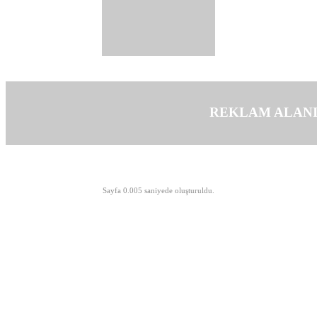
REKLAM ALAN
©opyright 2003-2026 MeLTeM.GeN.Tr
Sayfa 0.005 saniyede oluşturuldu.