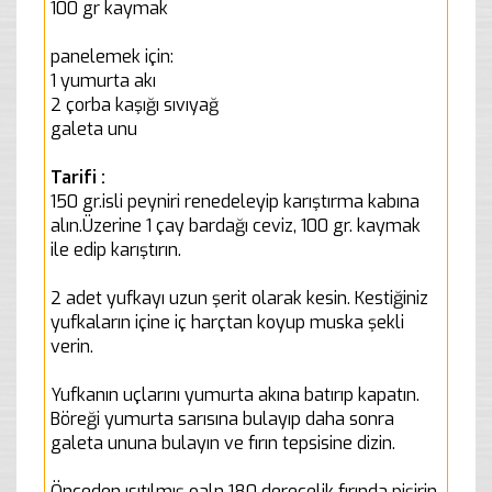
100 gr kaymak
panelemek için:
1 yumurta akı
2 çorba kaşığı sıvıyağ
galeta unu
Tarifi :
150 gr.isli peyniri renedeleyip karıştırma kabına
alın.Üzerine 1 çay bardağı ceviz, 100 gr. kaymak
ile edip karıştırın.
2 adet yufkayı uzun şerit olarak kesin. Kestiğiniz
yufkaların içine iç harçtan koyup muska şekli
verin.
Yufkanın uçlarını yumurta akına batırıp kapatın.
Böreği yumurta sarısına bulayıp daha sonra
galeta ununa bulayın ve fırın tepsisine dizin.
Önceden ısıtılmış oaln 180 derecelik fırında pişirin.