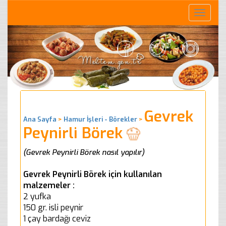
Toggle
naviga
Gevrek
Ana Sayfa
>
Hamur İşleri - Börekler
>
Peynirli Börek
(Gevrek Peynirli Börek nasıl yapılır)
Gevrek Peynirli Börek için kullanılan
malzemeler :
2 yufka
150 gr. isli peynir
1 çay bardağı ceviz