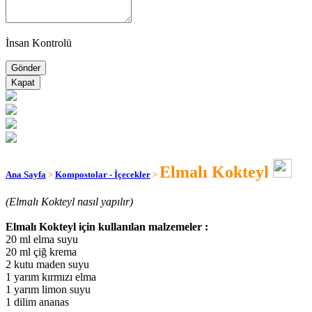
İnsan Kontrolü
Kapat
Elmalı Kokteyl
Ana Sayfa
>
Kompostolar - İçecekler
>
(Elmalı Kokteyl nasıl yapılır)
Elmalı Kokteyl için kullanılan malzemeler :
20 ml elma suyu
20 ml çiğ krema
2 kutu maden suyu
1 yarım kırmızı elma
1 yarım limon suyu
1 dilim ananas