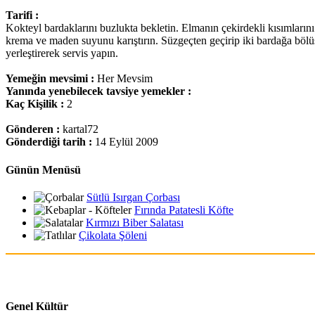
Tarifi :
Kokteyl bardaklarını buzlukta bekletin. Elmanın çekirdekli kısımların
krema ve maden suyunu karıştırın. Süzgeçten geçirip iki bardağa bölüşt
yerleştirerek servis yapın.
Yemeğin mevsimi :
Her Mevsim
Yanında yenebilecek tavsiye yemekler :
Kaç Kişilik :
2
Gönderen :
kartal72
Gönderdiği tarih :
14 Eylül 2009
Günün Menüsü
Sütlü Isırgan Çorbası
Fırında Patatesli Köfte
Kırmızı Biber Salatası
Çikolata Şöleni
Genel Kültür