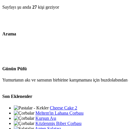
Sayfayı şu anda
27
kişi geziyor
Arama
Günün Püfü
Yumurtanın akı ve sarısının birbirine karışmaması için buzdolabından ç
Son Eklenenler
Cheese Cake 2
Meltem'in Lahana Çorbası
Kurşun Aşı
Közlenmiş Biber Çorbası
Antep Salatası