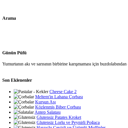
Arama
Günün Püfü
Yumurtanın akı ve sarısının birbirine karışmaması için buzdolabından ç
Son Eklenenler
Cheese Cake 2
Meltem'in Lahana Çorbası
Kurşun Aşı
Közlenmiş Biber Çorbası
Antep Salatası
Glutensiz Patates Kroket
Glutensiz Lorlu ve Peynirli Poğaça
Havuçlu Cevizli ve Üzümlü Muffinler