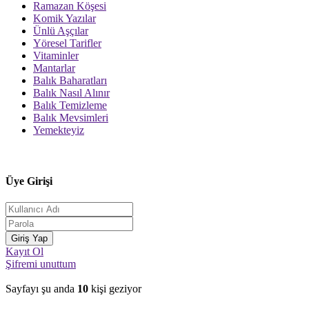
Ramazan Köşesi
Komik Yazılar
Ünlü Aşçılar
Yöresel Tarifler
Vitaminler
Mantarlar
Balık Baharatları
Balık Nasıl Alınır
Balık Temizleme
Balık Mevsimleri
Yemekteyiz
Üye Girişi
Kayıt Ol
Şifremi unuttum
Sayfayı şu anda
10
kişi geziyor