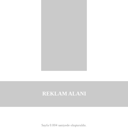
REKLAM ALANI
©opyright 2003-2026 MeLTeM.GeN.Tr
Sayfa 0.004 saniyede oluşturuldu.