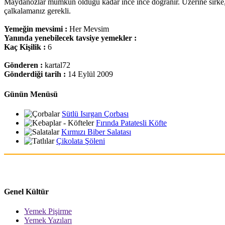
Maydanozlar mümkün olduğu kadar ince ince doğranır. Üzerine sirke, y
çalkalamanız gerekli.
Yemeğin mevsimi :
Her Mevsim
Yanında yenebilecek tavsiye yemekler :
Kaç Kişilik :
6
Gönderen :
kartal72
Gönderdiği tarih :
14 Eylül 2009
Günün Menüsü
Sütlü Isırgan Çorbası
Fırında Patatesli Köfte
Kırmızı Biber Salatası
Çikolata Şöleni
Genel Kültür
Yemek Pişirme
Yemek Yazıları