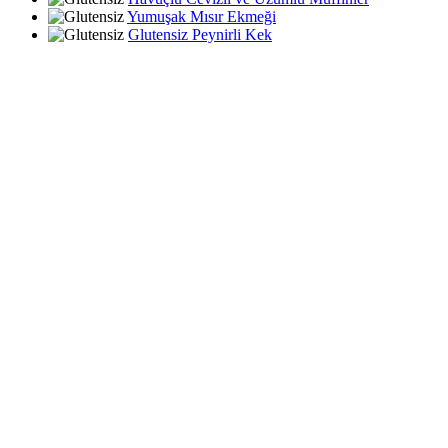
Yumuşak Mısır Ekmeği
Glutensiz Peynirli Kek