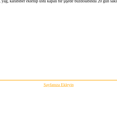
ağ, karabiber eklenip üstü kapalı bir şişede buzdolabında 20 gün saklan
Sayfanıza Ekleyin