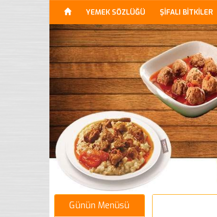
YEMEK SÖZLÜĞÜ
ŞİFALI BİTKİLER
Günün Menüsü