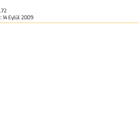
l72
 :
14 Eylül 2009