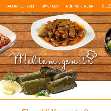
KALORİ CETVELİ
DİYETLER
PÜF NOKTALARI
ÖLÇ