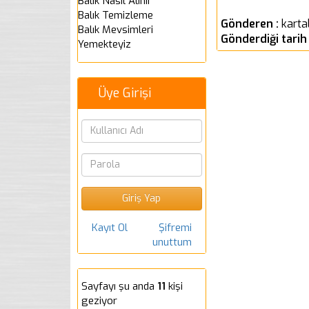
Balık Nasıl Alınır
Balık Temizleme
Gönderen :
karta
Balık Mevsimleri
Gönderdiği tarih
Yemekteyiz
Üye Girişi
Kayıt Ol
Şifremi
unuttum
Sayfayı şu anda
11
kişi
geziyor