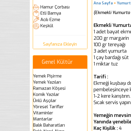
Ana Sayfa
>
Yumurt
Hamur Çorbası
(Ekmekli Yumurta n
Etli Bamya
Acılı Ezme
Ekmekli Yumurta 
Keşkül
1 adet bayat ekm
200 gr margarin
Sayfanıza Ekleyin
100 gr tereyağı
3 adet yumurta
1 çay bardağı süt
Genel Kültür
1 miktar tuz
Yemek Pişirme
Tarifi :
Yemek Yazıları
Ekmeği kuşbaşı do
Ramazan Köşesi
pembeleşinceye ka
Komik Yazılar
1-2 kere karıştırın
Ünlü Aşçılar
Sıcak servis yapın
Yöresel Tarifler
Vitaminler
Yemeğin mevsim
Mantarlar
Yanında yenebile
Balık Baharatları
Kaç Kişilik :
4