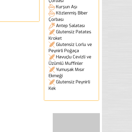
Çorbası
Kurşun Aşı
Közlenmiş Biber
Çorbası
Antep Salatası
Glutensiz Patates
Kroket
Glutensiz Lorlu ve
Peynirli Poğaça
Havuçlu Cevizli ve
Üzümlü Muffinler
Yumuşak Mısır
Ekmeği
Glutensiz Peynirli
Kek