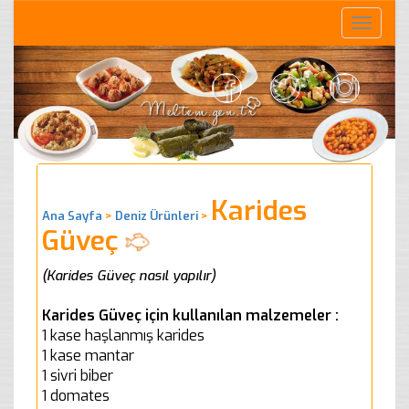
Toggle
naviga
Karides
Ana Sayfa
>
Deniz Ürünleri
>
Güveç
(Karides Güveç nasıl yapılır)
Karides Güveç için kullanılan malzemeler :
1 kase haşlanmış karides
1 kase mantar
1 sivri biber
1 domates