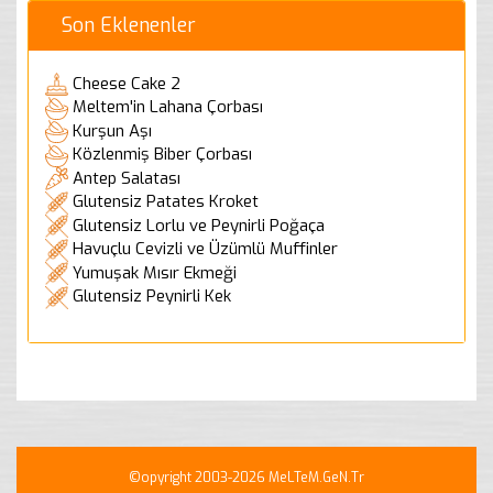
Son Eklenenler
Cheese Cake 2
Meltem'in Lahana Çorbası
Kurşun Aşı
Közlenmiş Biber Çorbası
Antep Salatası
Glutensiz Patates Kroket
Glutensiz Lorlu ve Peynirli Poğaça
Havuçlu Cevizli ve Üzümlü Muffinler
Yumuşak Mısır Ekmeği
Glutensiz Peynirli Kek
©opyright 2003-2026 MeLTeM.GeN.Tr