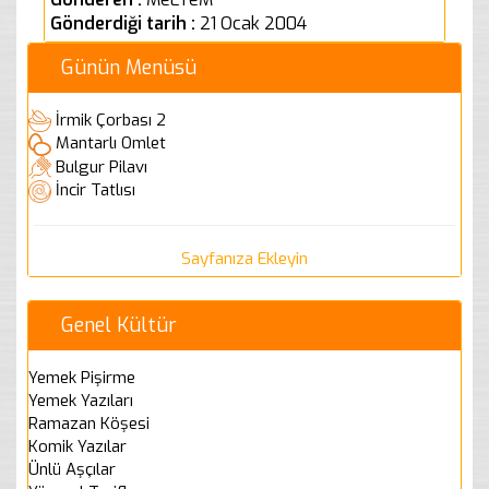
Gönderdiği tarih :
21 Ocak 2004
Günün Menüsü
İrmik Çorbası 2
Mantarlı Omlet
Bulgur Pilavı
İncir Tatlısı
Sayfanıza Ekleyin
Genel Kültür
Yemek Pişirme
Yemek Yazıları
Ramazan Köşesi
Komik Yazılar
Ünlü Aşçılar